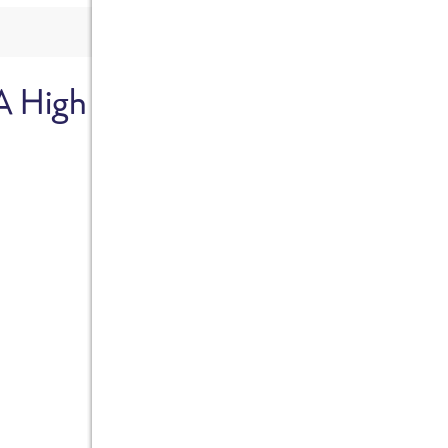
A High
Sicher dir je
Ab sofort gibts die Box z
10%.
Jetzt bestellen