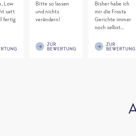
ch, Low
Bitte so lassen
Bisher habe ich
ht satt
und nichts
mir die Frosta
l fertig
verändern!
Gerichte immer
noch selbst
gepimpt mit
Eiweiß. Endlich
ZUR
ZUR
ERTUNG
BEWERTUNG
BEWERTUNG
was fertiges und
nicht so brutal
teuer wie die
Mitbewerber!
Bitte behalten!
A