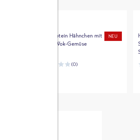
t
High Protein Hähnchen mit
NEU
NEU
Reis & Wok-Gemüse
(0)
ntracker