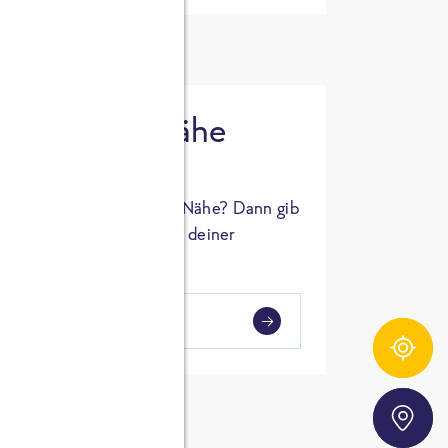
 in deiner Nähe
oSTA Produkt in deiner Nähe? Dann gib
hl ein und Supermärkte in deiner
gezeigt.
i
en
Zutatentracker
Storefinder