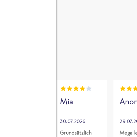
gen
i
Mia
Mia
Ano
30.07.2026
30.07.2026
29.07.
Für mich mit
Grundsätzlich
Mega le