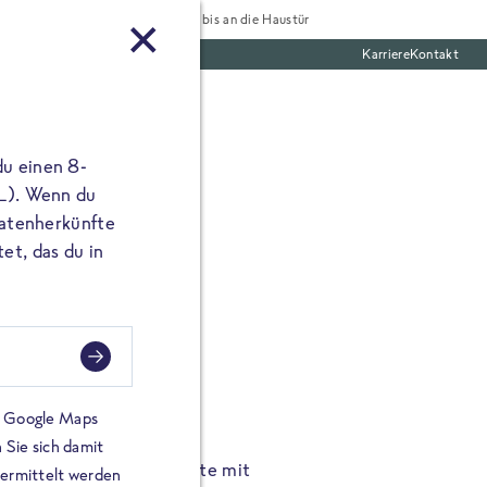
Tiefgekühlt bis an die Haustür
Karriere
Kontakt
te Boxen
du einen 8-
 L). Wenn du
utatenherkünfte
et, das du in
FROSTA À LA CARTE
n.
Hochgenus
tze.
Hause.
on Google Maps
 Sie sich damit
TA High Protein Gerichte mit
Unsere neuen FRoSTA à la
bermittelt werden