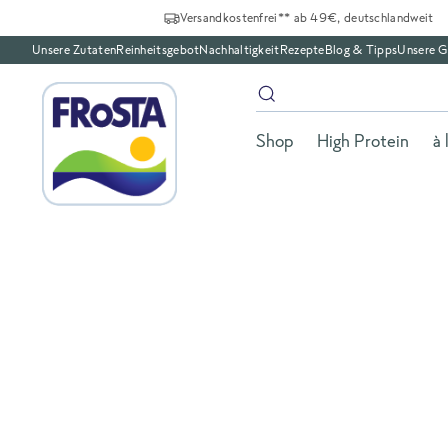
Versandkostenfrei** ab 49€, deutschlandweit
Unsere Zutaten
Reinheitsgebot
Nachhaltigkeit
Rezepte
Blog & Tipps
Unsere G
Shop
High Protein
à 