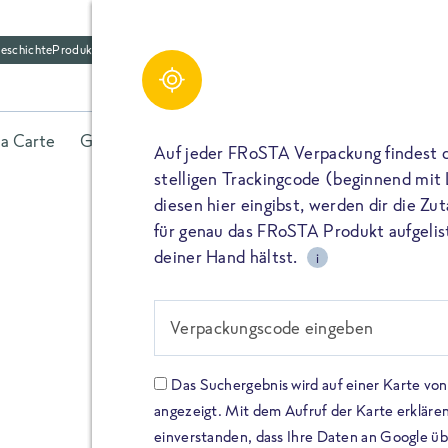
eschichte
Produktfriedhof
la Carte
Gerichte
Fisch
Gemüse
Kräuter
Belieb
Auf jeder FRoSTA Verpackung findest 
stelligen Trackingcode (beginnend mit
diesen hier eingibst, werden dir die Z
für genau das FRoSTA Produkt aufgelist
deiner Hand hältst.
i
FROSTA HIGH PROTEIN
Viel Protei
Verpackungscode eingeben
Keine Zusä
Das Suchergebnis wird auf einer Karte v
angezeigt. Mit dem Aufruf der Karte erklären
Entdecke unsere neuen FRoS
einverstanden, dass Ihre Daten an Google ü