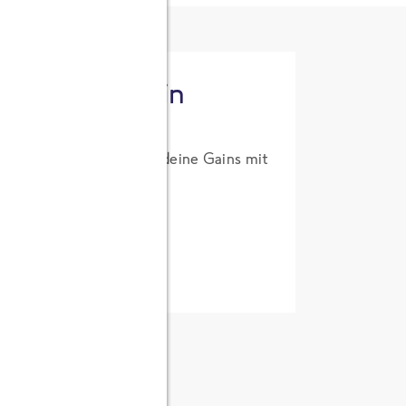
tzt High Protein
um Probierpreis. Hol dir deine Gains mit