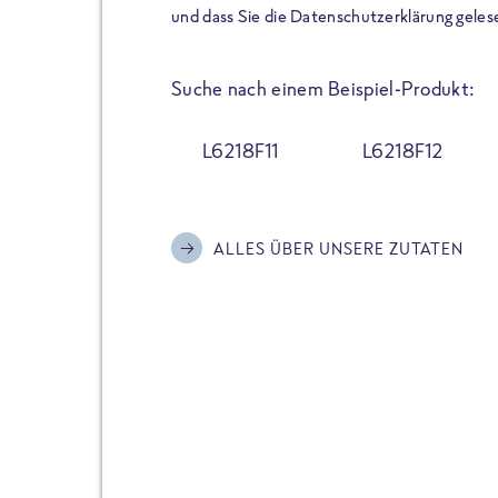
der Extraportion Eiweiß: Bis
und dass Sie die Datenschutzerklärung geles
Zubereitung. Hochwertige Zu
Gerichte schmeckt, ohne P
Suche nach einem Beispiel-Produkt:
Reinheitsgebot. Perfekt für 
und trotzdem nicht auf Genu
L6218F11
L6218F12
Alle Sorten hier im Online 
zu finden.
ALLES ÜBER UNSERE ZUTATEN
JETZT BESTELLEN