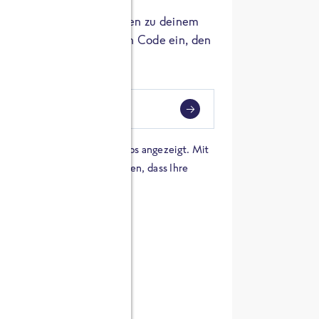
er die Herkunft der Zutaten zu deinem
 einfach den 8-stelligen Code ein, den
ndest.
i
eben
 einer Karte von Google Maps angezeigt. Mit
n Sie sich damit einverstanden, dass Ihre
 werden und dass Sie die
en haben.
E ZUTATEN