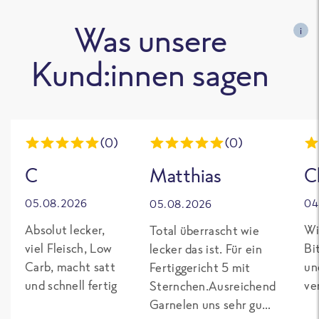
Was unsere
i
Kund:innen sagen
(0)
(0)
C
Matthias
C
05.08.2026
04
05.08.2026
Absolut lecker,
Wi
Total überrascht wie
viel Fleisch, Low
Bi
lecker das ist. Für ein
Carb, macht satt
un
Fertiggericht 5 mit
und schnell fertig
ve
Sternchen.Ausreichend
Garnelen uns sehr gut