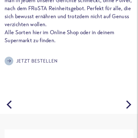
man in jedem unserer Gerichte schmeckt, ohne Pulver,
u
nach dem FRoSTA Reinheitsgebot. Perfekt für alle, die
F
sich bewusst ernähren und trotzdem nicht auf Genuss
a
verzichten wollen.
D
Alle Sorten hier im Online Shop oder in deinem
T
Supermarkt zu finden.
o
G
m
JETZT BESTELLEN
A