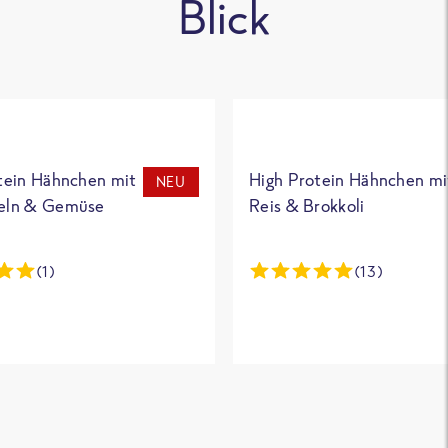
Blick
tein Hähnchen mit
High Protein Hähnchen mi
NEU
eln & Gemüse
Reis & Brokkoli
(1)
(13)