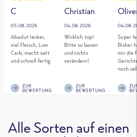
C
Christian
Olive
05.08.2026
04.08.2026
04.08.2
Absolut lecker,
Wirklich top!
Super le
viel Fleisch, Low
Bitte so lassen
Bisher h
Carb, macht satt
und nichts
mir die 
und schnell fertig
verändern!
Gericht
noch sel
gepimpt
Eiweiß. 
ZUR
ZUR
ZU
BEWERTUNG
BEWERTUNG
BE
was fert
nicht so
teuer wi
Mitbewe
Alle Sorten auf einen
Bitte be