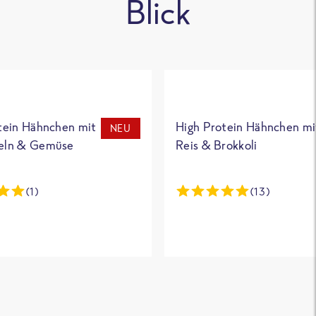
Blick
tein Hähnchen mit
High Protein Hähnchen mi
NEU
eln & Gemüse
Reis & Brokkoli
(1)
(13)