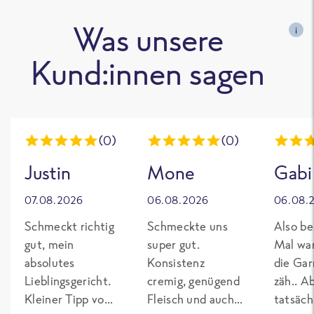
Was unsere
i
Kund:innen sagen
(0)
(0)
Justin
Mone
Gabi
07.08.2026
06.08.2026
06.08.
Schmeckt richtig
Schmeckte uns
Also be
gut, mein
super gut.
Mal wa
absolutes
Konsistenz
die Gar
Lieblingsgericht.
cremig, genügend
zäh.. A
Kleiner Tipp von
Fleisch und auch
tatsäch