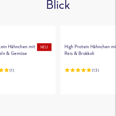
Blick
tein Hähnchen mit
High Protein Hähnchen mi
NEU
eln & Gemüse
Reis & Brokkoli
(1)
(13)