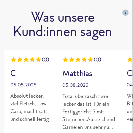
Was unsere
i
Kund:innen sagen
(0)
(0)
C
Matthias
C
05.08.2026
04
05.08.2026
Absolut lecker,
Wi
Total überrascht wie
viel Fleisch, Low
Bi
lecker das ist. Für ein
Carb, macht satt
un
Fertiggericht 5 mit
und schnell fertig
ve
Sternchen.Ausreichend
Garnelen uns sehr gut