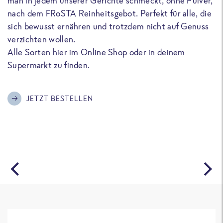
man in jedem unserer Gerichte schmeckt, ohne Pulver,
u
nach dem FRoSTA Reinheitsgebot. Perfekt für alle, die
F
sich bewusst ernähren und trotzdem nicht auf Genuss
a
verzichten wollen.
D
Alle Sorten hier im Online Shop oder in deinem
T
Supermarkt zu finden.
o
G
m
JETZT BESTELLEN
A