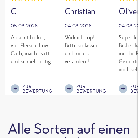
C
Christian
Olive
05.08.2026
04.08.2026
04.08.2
Absolut lecker,
Wirklich top!
Super le
viel Fleisch, Low
Bitte so lassen
Bisher h
Carb, macht satt
und nichts
mir die 
und schnell fertig
verändern!
Gericht
noch sel
gepimpt
Eiweiß. 
ZUR
ZUR
ZU
BEWERTUNG
BEWERTUNG
BE
was fert
nicht so
teuer wi
Mitbewe
Alle Sorten auf einen
Bitte be