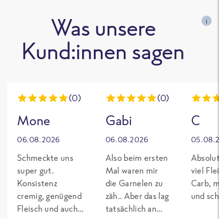
Was unsere
i
Kund:innen sagen
(0)
(0)
Mone
Gabi
C
06.08.2026
06.08.2026
05.08.
Schmeckte uns
Also beim ersten
Absolut
super gut.
Mal waren mir
viel Fl
Konsistenz
die Garnelen zu
Carb, m
cremig, genügend
zäh.. Aber das lag
und sch
Fleisch und auch
tatsächlich an