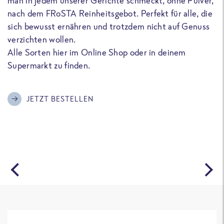
man in jedem unserer Gerichte schmeckt, ohne Pulver,
u
nach dem FRoSTA Reinheitsgebot. Perfekt für alle, die
F
sich bewusst ernähren und trotzdem nicht auf Genuss
a
verzichten wollen.
D
Alle Sorten hier im Online Shop oder in deinem
T
Supermarkt zu finden.
o
G
m
JETZT BESTELLEN
A