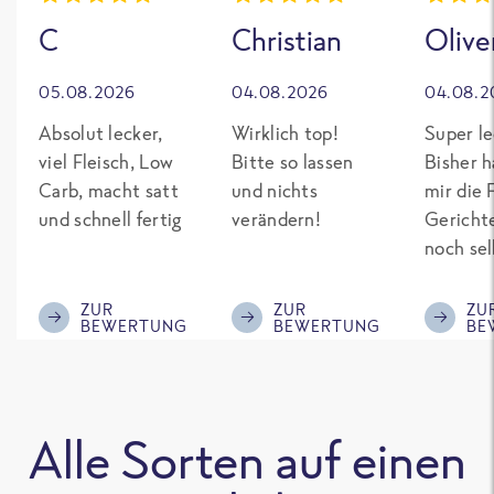
C
Christian
Olive
05.08.2026
04.08.2026
04.08.2
Absolut lecker,
Wirklich top!
Super le
viel Fleisch, Low
Bitte so lassen
Bisher h
Carb, macht satt
und nichts
mir die 
und schnell fertig
verändern!
Gericht
noch sel
gepimpt
Eiweiß. 
ZUR
ZUR
ZU
BEWERTUNG
BEWERTUNG
BE
was fert
nicht so
teuer wi
Mitbewe
Alle Sorten auf einen
Bitte be