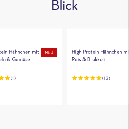
Blick
tein Hähnchen mit
High Protein Hähnchen mi
NEU
eln & Gemüse
Reis & Brokkoli
(1)
(13)