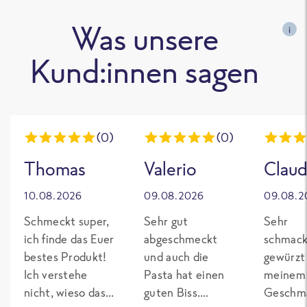
Was unsere
i
Kund:innen sagen
(0)
(0)
Thomas
Valerio
Claud
10.08.2026
09.08.2026
09.08.2
Schmeckt super,
Sehr gut
Sehr
ich finde das Euer
abgeschmeckt
schmack
bestes Produkt!
und auch die
gewürzt
Ich verstehe
Pasta hat einen
meinem
nicht, wieso das
guten Biss.
Geschma