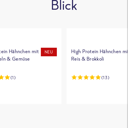
Blick
tein Hähnchen mit
High Protein Hähnchen mi
NEU
eln & Gemüse
Reis & Brokkoli
(1)
(13)