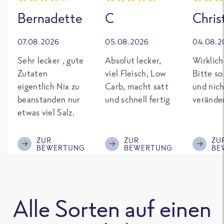
Bernadette
C
Chris
07.08.2026
05.08.2026
04.08.2
Sehr lecker , gute
Absolut lecker,
Wirklich
Zutaten
viel Fleisch, Low
Bitte so
eigentlich Nix zu
Carb, macht satt
und nich
beanstanden nur
und schnell fertig
verände
etwas viel Salz.
ZUR
ZUR
ZU
BEWERTUNG
BEWERTUNG
BE
Alle Sorten auf einen