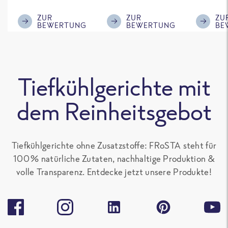
im ReWe nicht
Klasse.
ausreic
mehr erhältlich
Menge f
ZUR
ZUR
ZU
BEWERTUNG
BEWERTUNG
BE
ist!
'großen 
sonst gu
teilen. 
alle Fro
Tiefkühlgerichte mit
Gerichte
Paprika
dem Reinheitsgebot
enthalte
gern.
Tiefkühlgerichte ohne Zusatzstoffe: FRoSTA steht für
100 % natürliche Zutaten, nachhaltige Produktion &
volle Transparenz. Entdecke jetzt unsere Produkte!