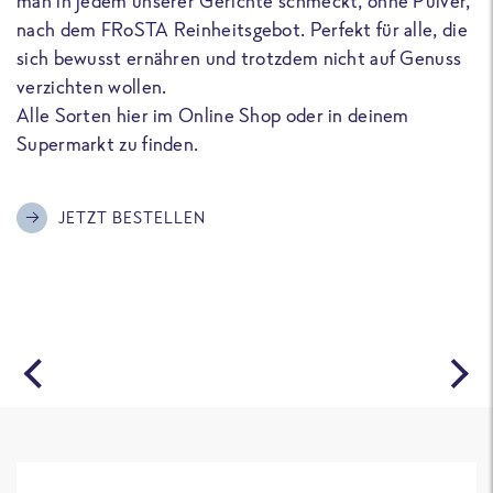
man in jedem unserer Gerichte schmeckt, ohne Pulver,
u
nach dem FRoSTA Reinheitsgebot. Perfekt für alle, die
F
sich bewusst ernähren und trotzdem nicht auf Genuss
a
verzichten wollen.
D
Alle Sorten hier im Online Shop oder in deinem
T
Supermarkt zu finden.
o
G
m
JETZT BESTELLEN
A