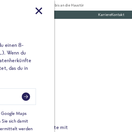
Tiefgekühlt bis an die Haustür
Karriere
Kontakt
te Boxen
du einen 8-
 L). Wenn du
utatenherkünfte
et, das du in
FROSTA À LA CARTE
n.
Hochgenus
tze.
Hause.
on Google Maps
 Sie sich damit
TA High Protein Gerichte mit
Unsere neuen FRoSTA à la
bermittelt werden