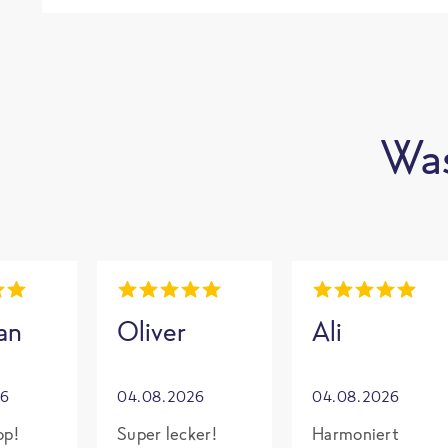
Was
an
Oliver
Ali
26
04.08.2026
04.08.2026
op!
Super lecker!
Harmoniert