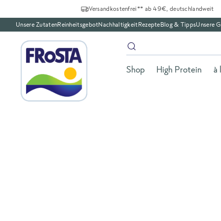
Versandkostenfrei** ab 49€, deutschlandweit
Unsere Zutaten
Reinheitsgebot
Nachhaltigkeit
Rezepte
Blog & Tipps
Unsere G
Shop
High Protein
à 