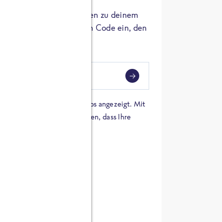
er die Herkunft der Zutaten zu deinem
 einfach den 8-stelligen Code ein, den
ndest.
i
eben
 einer Karte von Google Maps angezeigt. Mit
n Sie sich damit einverstanden, dass Ihre
 werden und dass Sie die
en haben.
E ZUTATEN