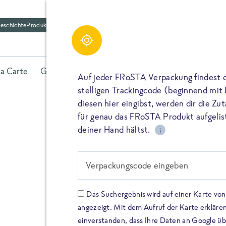
eschichte
Produktfriedhof
la Carte
Gerichte
Fisch
Gemüse
Kräuter
Belieb
Auf jeder FRoSTA Verpackung findest 
stelligen Trackingcode (beginnend mit
diesen hier eingibst, werden dir die Z
für genau das FRoSTA Produkt aufgelist
deiner Hand hältst.
i
FROSTA HIGH PROTEIN
Viel Protei
Verpackungscode eingeben
Keine Zusä
Das Suchergebnis wird auf einer Karte v
angezeigt. Mit dem Aufruf der Karte erklären
Entdecke unsere neuen FRoS
einverstanden, dass Ihre Daten an Google ü