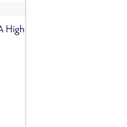
A High
Sicher dir je
Ab sofort gibts die Box z
10%.
Jetzt bestellen