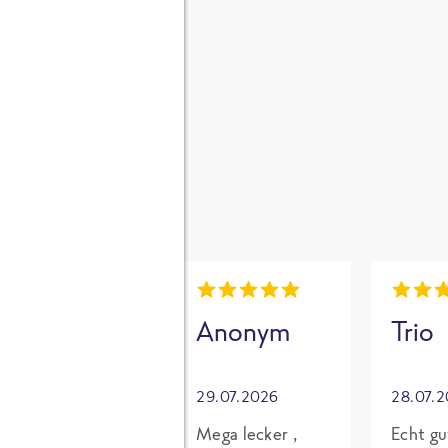
gen
i
Mia
Anonym
Trio
30.07.2026
29.07.2026
28.07.
Grundsätzlich
Mega lecker ,
Echt gu