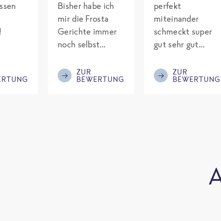
assen
Bisher habe ich
perfekt
mir die Frosta
miteinander
!
Gerichte immer
schmeckt super
noch selbst
gut sehr gut
gepimpt mit
gewürzt es passt
Eiweiß. Endlich
alles wird
ZUR
ZUR
ERTUNG
BEWERTUNG
BEWERTUNG
was fertiges und
aufjedenfall
nicht so brutal
nochmal bestellt
teuer wie die
Mitbewerber!
Bitte behalten!
A