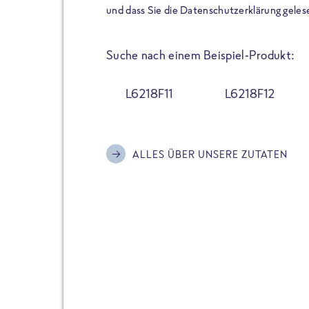
der Extraportion Eiweiß: Bis
und dass Sie die Datenschutzerklärung geles
Zubereitung. Hochwertige Zu
Gerichte schmeckt, ohne P
Suche nach einem Beispiel-Produkt:
Reinheitsgebot. Perfekt für 
und trotzdem nicht auf Genu
L6218F11
L6218F12
Alle Sorten hier im Online 
zu finden.
ALLES ÜBER UNSERE ZUTATEN
JETZT BESTELLEN