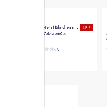
t
High Protein Hähnchen mit
NEU
NEU
Reis & Wok-Gemüse
(0)
ntracker