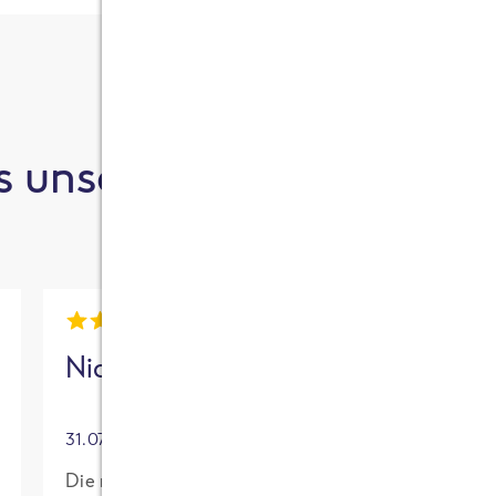
 unsere Kund:innen sa
Nick
Mia
31.07.2026
30.07.2026
Die neue High
Für mich mit