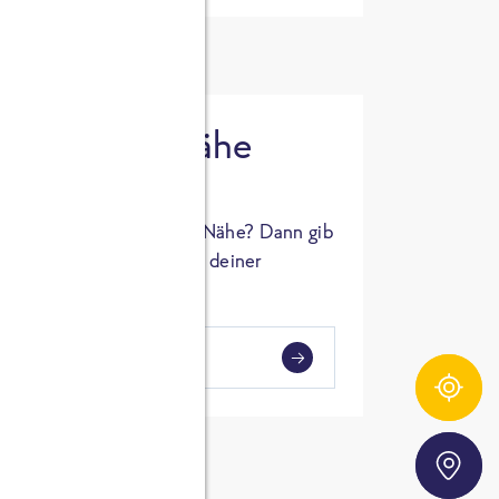
 in deiner Nähe
oSTA Produkt in deiner Nähe? Dann gib
hl ein und Supermärkte in deiner
gezeigt.
i
en
Zutatentracker
Storefinder