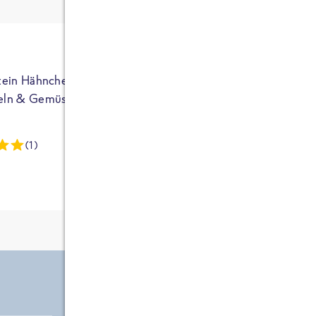
ja auf Sportler
ausgerichtet - die
brauchen etwas
mehr. Bei
normalem
tein Hähnchen mit
High Protein Hähnchen mi
NEU
Frühstück und
eln & Gemüse
Reis & Brokkoli
zwei Tüten aus
dieser Reihe
(1)
(13)
kommt man auf
circa 1700
Kalorien, das ist
etwas wenig.
Zutate