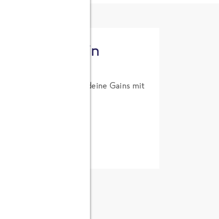
tzt High Protein
um Probierpreis. Hol dir deine Gains mit