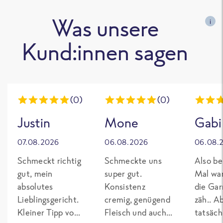
Was unsere
i
Kund:innen sagen
(0)
(0)
Justin
Mone
Gabi
07.08.2026
06.08.2026
06.08.
Schmeckt richtig
Schmeckte uns
Also be
gut, mein
super gut.
Mal wa
absolutes
Konsistenz
die Gar
Lieblingsgericht.
cremig, genügend
zäh.. A
Kleiner Tipp von
Fleisch und auch
tatsäch