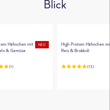
Blick
tein Hähnchen mit
High Protein Hähnchen mi
NEU
eln & Gemüse
Reis & Brokkoli
(1)
(13)