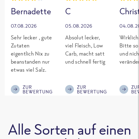
Bernadette
C
Chris
07.08.2026
05.08.2026
04.08.2
Sehr lecker , gute
Absolut lecker,
Wirklich
Zutaten
viel Fleisch, Low
Bitte so
eigentlich Nix zu
Carb, macht satt
und nich
beanstanden nur
und schnell fertig
verände
etwas viel Salz.
ZUR
ZUR
ZU
BEWERTUNG
BEWERTUNG
BE
Alle Sorten auf einen