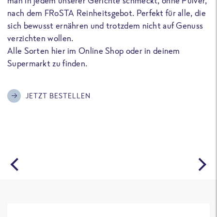
man in jedem unserer Gerichte schmeckt, ohne Pulver,
u
nach dem FRoSTA Reinheitsgebot. Perfekt für alle, die
F
sich bewusst ernähren und trotzdem nicht auf Genuss
a
verzichten wollen.
D
Alle Sorten hier im Online Shop oder in deinem
T
Supermarkt zu finden.
o
G
m
JETZT BESTELLEN
A