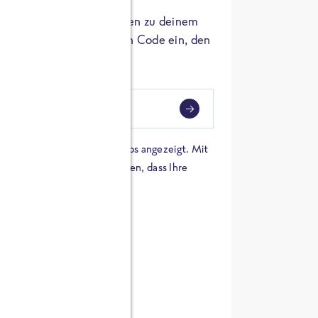
er die Herkunft der Zutaten zu deinem
 einfach den 8-stelligen Code ein, den
ndest.
i
eben
 einer Karte von Google Maps angezeigt. Mit
n Sie sich damit einverstanden, dass Ihre
 werden und dass Sie die
en haben.
E ZUTATEN