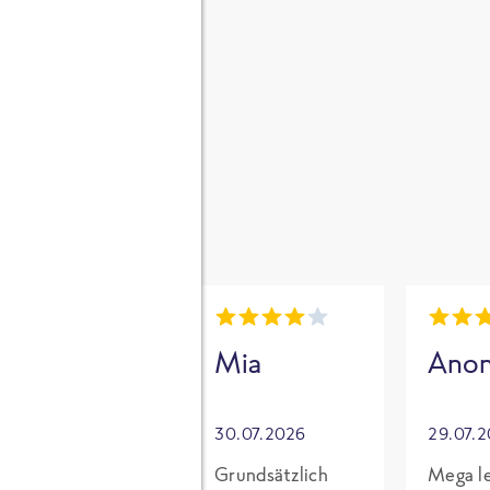
gen
i
Mia
Mia
Ano
30.07.2026
30.07.2026
29.07.
Für mich mit
Grundsätzlich
Mega le