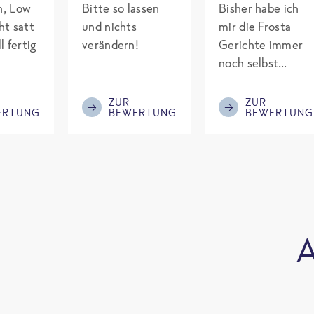
ch, Low
Bitte so lassen
Bisher habe ich
ht satt
und nichts
mir die Frosta
l fertig
verändern!
Gerichte immer
noch selbst
gepimpt mit
Eiweiß. Endlich
ZUR
ZUR
ERTUNG
BEWERTUNG
BEWERTUNG
was fertiges und
nicht so brutal
teuer wie die
Mitbewerber!
Bitte behalten!
A