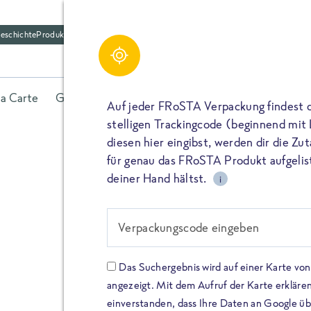
eschichte
Produktfriedhof
la Carte
Gerichte
Fisch
Gemüse
Kräuter
Belieb
Auf jeder FRoSTA Verpackung findest 
stelligen Trackingcode (beginnend mit
diesen hier eingibst, werden dir die Z
für genau das FRoSTA Produkt aufgelist
deiner Hand hältst.
i
FROSTA HIGH PROTEIN
Viel Protei
Verpackungscode eingeben
Keine Zusä
Das Suchergebnis wird auf einer Karte v
angezeigt. Mit dem Aufruf der Karte erklären
Entdecke unsere neuen FRoS
einverstanden, dass Ihre Daten an Google ü