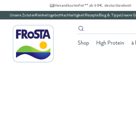
Versandkostenfrei** ab 49€, deutschlandweit
Unsere Zutaten
Reinheitsgebot
Nachhaltigkeit
Rezepte
Blog & Tipps
Unsere G
Shop
High Protein
à 