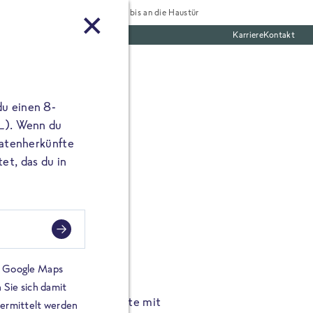
Tiefgekühlt bis an die Haustür
Karriere
Kontakt
te Boxen
du einen 8-
 L). Wenn du
utatenherkünfte
et, das du in
FROSTA À LA CARTE
n.
Hochgenus
tze.
Hause.
on Google Maps
 Sie sich damit
TA High Protein Gerichte mit
Unsere neuen FRoSTA à la
bermittelt werden