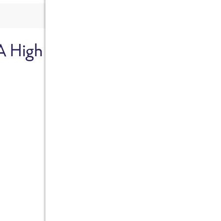
A High
Sicher dir je
Ab sofort gibts die Box z
10%.
Jetzt bestellen