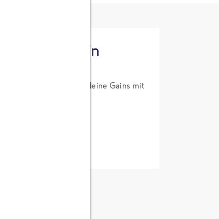
tzt High Protein
um Probierpreis. Hol dir deine Gains mit