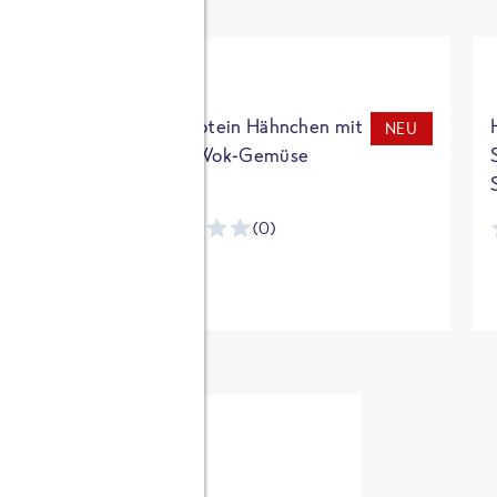
t
High Protein Hähnchen mit
NEU
NEU
Reis & Wok-Gemüse
(0)
ntracker