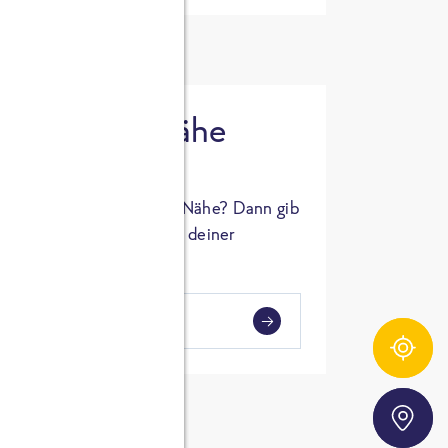
 in deiner Nähe
oSTA Produkt in deiner Nähe? Dann gib
hl ein und Supermärkte in deiner
gezeigt.
i
en
Zutatentracker
Storefinder