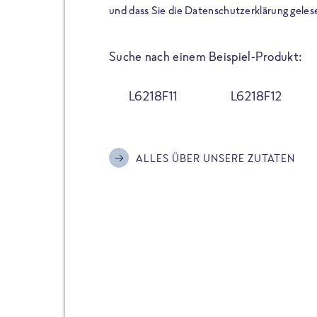
der Extraportion Eiweiß: Bis
und dass Sie die Datenschutzerklärung geles
Zubereitung. Hochwertige Zu
Gerichte schmeckt, ohne P
Suche nach einem Beispiel-Produkt:
Reinheitsgebot. Perfekt für 
und trotzdem nicht auf Genu
L6218F11
L6218F12
Alle Sorten hier im Online 
zu finden.
ALLES ÜBER UNSERE ZUTATEN
JETZT BESTELLEN