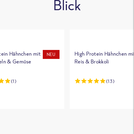
Blick
tein Hähnchen mit
High Protein Hähnchen mi
NEU
eln & Gemüse
Reis & Brokkoli
(1)
(13)