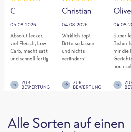
C
Christian
Olive
05.08.2026
04.08.2026
04.08.2
Absolut lecker,
Wirklich top!
Super le
viel Fleisch, Low
Bitte so lassen
Bisher h
Carb, macht satt
und nichts
mir die 
und schnell fertig
verändern!
Gericht
noch sel
gepimpt
Eiweiß. 
ZUR
ZUR
ZU
BEWERTUNG
BEWERTUNG
BE
was fert
nicht so
teuer wi
Mitbewe
Alle Sorten auf einen
Bitte be