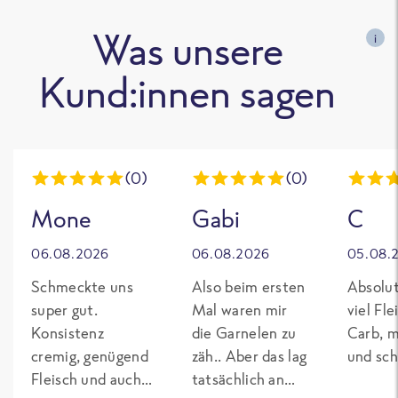
Was unsere
i
Kund:innen sagen
(0)
(0)
Mone
Gabi
C
06.08.2026
06.08.2026
05.08.
Schmeckte uns
Also beim ersten
Absolut
super gut.
Mal waren mir
viel Fl
Konsistenz
die Garnelen zu
Carb, m
cremig, genügend
zäh.. Aber das lag
und sch
Fleisch und auch
tatsächlich an