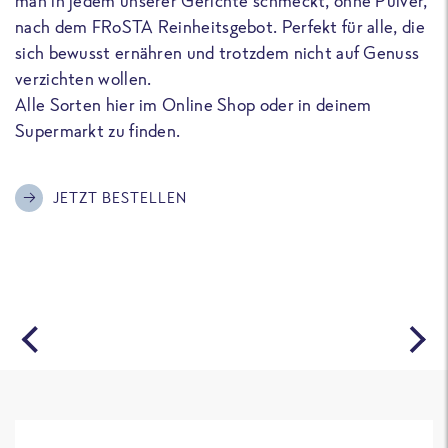
man in jedem unserer Gerichte schmeckt, ohne Pulver,
u
nach dem FRoSTA Reinheitsgebot. Perfekt für alle, die
F
sich bewusst ernähren und trotzdem nicht auf Genuss
a
verzichten wollen.
D
Alle Sorten hier im Online Shop oder in deinem
T
Supermarkt zu finden.
o
G
m
JETZT BESTELLEN
A