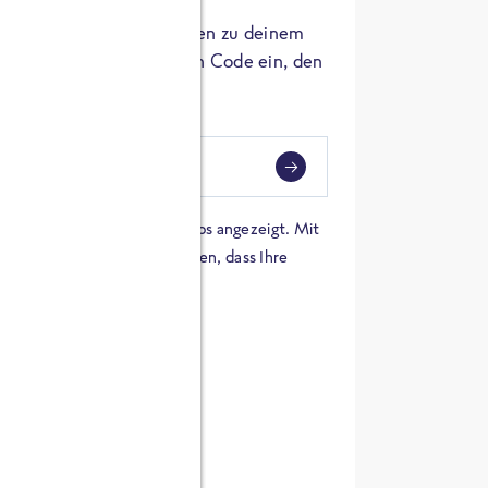
er die Herkunft der Zutaten zu deinem
 einfach den 8-stelligen Code ein, den
ndest.
i
eben
 einer Karte von Google Maps angezeigt. Mit
n Sie sich damit einverstanden, dass Ihre
 werden und dass Sie die
en haben.
E ZUTATEN