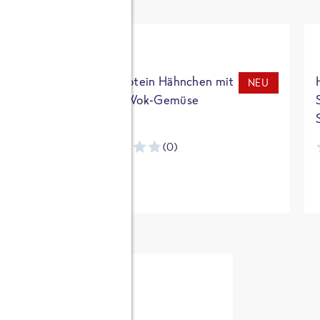
t
High Protein Hähnchen mit
NEU
NEU
Reis & Wok-Gemüse
(0)
ntracker