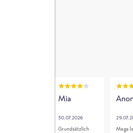
gen
i
Mia
Mia
Ano
30.07.2026
30.07.2026
29.07.
Für mich mit
Grundsätzlich
Mega le