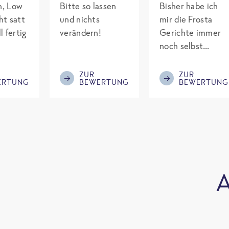
ch, Low
Bitte so lassen
Bisher habe ich
ht satt
und nichts
mir die Frosta
l fertig
verändern!
Gerichte immer
noch selbst
gepimpt mit
Eiweiß. Endlich
ZUR
ZUR
ERTUNG
BEWERTUNG
BEWERTUNG
was fertiges und
nicht so brutal
teuer wie die
Mitbewerber!
Bitte behalten!
A