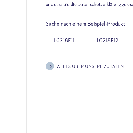
der Extraportion Eiweiß: Bis
und dass Sie die Datenschutzerklärung geles
Zubereitung. Hochwertige Zu
Gerichte schmeckt, ohne P
Suche nach einem Beispiel-Produkt:
Reinheitsgebot. Perfekt für 
und trotzdem nicht auf Genu
L6218F11
L6218F12
Alle Sorten hier im Online 
zu finden.
ALLES ÜBER UNSERE ZUTATEN
JETZT BESTELLEN