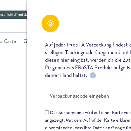
eschichte
Produktfriedhof
la Carte
Gerichte
Fisch
Gemüse
Kräuter
Belieb
Auf jeder FRoSTA Verpackung findest 
stelligen Trackingcode (beginnend mit
diesen hier eingibst, werden dir die Z
für genau das FRoSTA Produkt aufgelist
deiner Hand hältst.
i
FROSTA HIGH PROTEIN
Viel Protei
Verpackungscode eingeben
Keine Zusä
Das Suchergebnis wird auf einer Karte v
angezeigt. Mit dem Aufruf der Karte erklären
Entdecke unsere neuen FRoS
einverstanden, dass Ihre Daten an Google ü