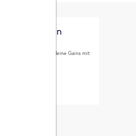
tzt High Protein
um Probierpreis. Hol dir deine Gains mit