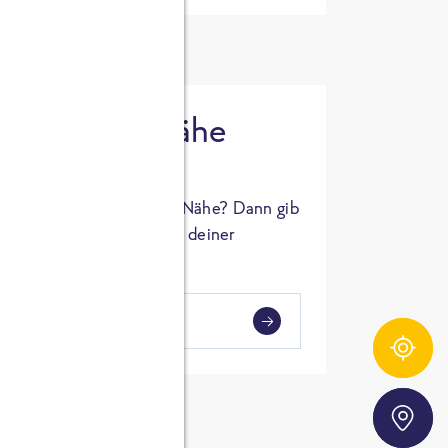
 in deiner Nähe
oSTA Produkt in deiner Nähe? Dann gib
hl ein und Supermärkte in deiner
gezeigt.
i
en
Zutatentracker
Storefinder