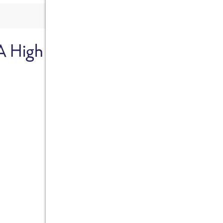
A High
Sicher dir je
Ab sofort gibts die Box z
10%.
Jetzt bestellen