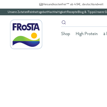
Versandkostenfrei** ab 49€, deutschlandweit
Unsere Zutaten
Reinheitsgebot
Nachhaltigkeit
Rezepte
Blog & Tipps
Unsere G
Shop
High Protein
à 