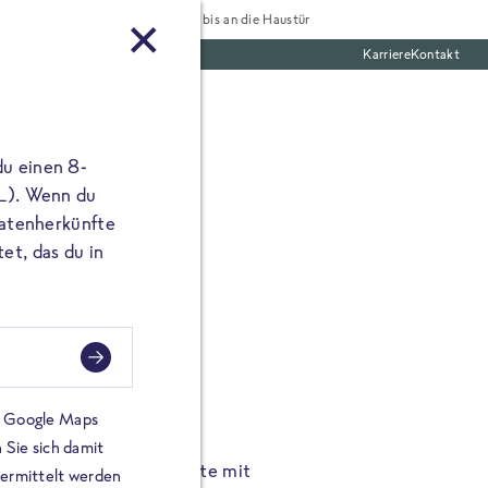
Tiefgekühlt bis an die Haustür
Karriere
Kontakt
te Boxen
du einen 8-
 L). Wenn du
utatenherkünfte
et, das du in
FROSTA À LA CARTE
n.
Hochgenus
tze.
Hause.
on Google Maps
 Sie sich damit
TA High Protein Gerichte mit
Unsere neuen FRoSTA à la
bermittelt werden