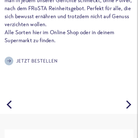
man in jedem unserer Gerichte schmeckt, ohne Pulver,
u
nach dem FRoSTA Reinheitsgebot. Perfekt für alle, die
F
sich bewusst ernähren und trotzdem nicht auf Genuss
a
verzichten wollen.
D
Alle Sorten hier im Online Shop oder in deinem
T
Supermarkt zu finden.
o
G
m
JETZT BESTELLEN
A