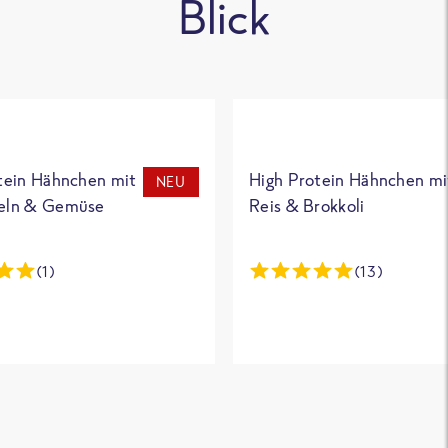
Blick
tein Hähnchen mit
High Protein Hähnchen mi
NEU
eln & Gemüse
Reis & Brokkoli
(1)
(13)