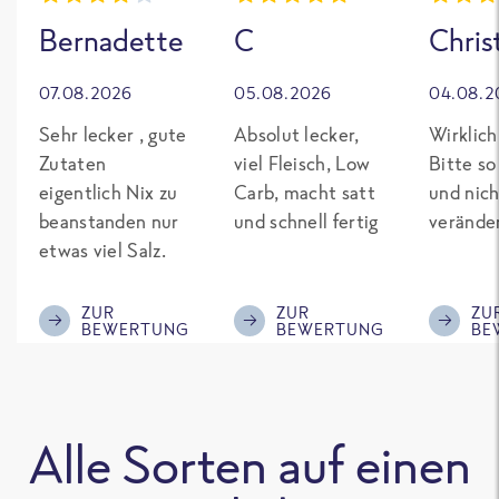
Bernadette
C
Chris
07.08.2026
05.08.2026
04.08.2
Sehr lecker , gute
Absolut lecker,
Wirklich
Zutaten
viel Fleisch, Low
Bitte so
eigentlich Nix zu
Carb, macht satt
und nich
beanstanden nur
und schnell fertig
verände
etwas viel Salz.
ZUR
ZUR
ZU
BEWERTUNG
BEWERTUNG
BE
Alle Sorten auf einen