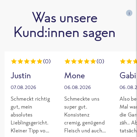
Was unsere
i
Kund:innen sagen
(0)
(0)
Justin
Mone
Gabi
07.08.2026
06.08.2026
06.08.
Schmeckt richtig
Schmeckte uns
Also be
gut, mein
super gut.
Mal wa
absolutes
Konsistenz
die Gar
Lieblingsgericht.
cremig, genügend
zäh.. A
Kleiner Tipp von
Fleisch und auch
tatsäch