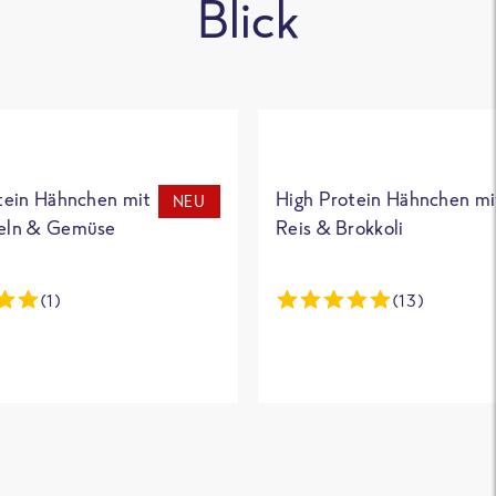
Blick
tein Hähnchen mit
High Protein Hähnchen mi
NEU
eln & Gemüse
Reis & Brokkoli
(1)
(13)