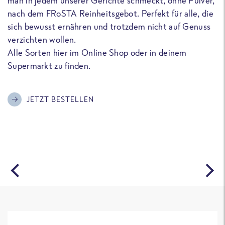
man in jedem unserer Gerichte schmeckt, ohne Pulver,
u
nach dem FRoSTA Reinheitsgebot. Perfekt für alle, die
F
sich bewusst ernähren und trotzdem nicht auf Genuss
a
verzichten wollen.
D
Alle Sorten hier im Online Shop oder in deinem
T
Supermarkt zu finden.
o
G
m
JETZT BESTELLEN
A