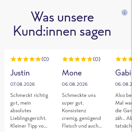
Was unsere
i
Kund:innen sagen
(0)
(0)
Justin
Mone
Gabi
07.08.2026
06.08.2026
06.08.
Schmeckt richtig
Schmeckte uns
Also be
gut, mein
super gut.
Mal wa
absolutes
Konsistenz
die Gar
Lieblingsgericht.
cremig, genügend
zäh.. A
Kleiner Tipp von
Fleisch und auch
tatsäch