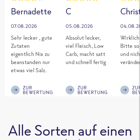
Bernadette
C
Chris
07.08.2026
05.08.2026
04.08.2
Sehr lecker , gute
Absolut lecker,
Wirklich
Zutaten
viel Fleisch, Low
Bitte so
eigentlich Nix zu
Carb, macht satt
und nich
beanstanden nur
und schnell fertig
verände
etwas viel Salz.
ZUR
ZUR
ZU
BEWERTUNG
BEWERTUNG
BE
Alle Sorten auf einen