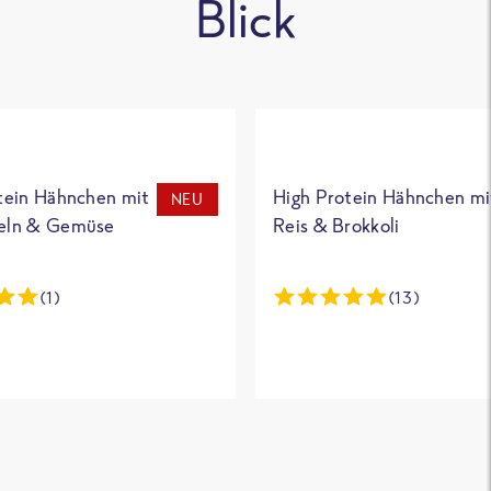
Blick
tein Hähnchen mit
High Protein Hähnchen mi
NEU
eln & Gemüse
Reis & Brokkoli
(1)
(13)