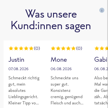
Was unsere
i
Kund:innen sagen
(0)
(0)
Justin
Mone
Gabi
07.08.2026
06.08.2026
06.08.
Schmeckt richtig
Schmeckte uns
Also be
gut, mein
super gut.
Mal wa
absolutes
Konsistenz
die Gar
Lieblingsgericht.
cremig, genügend
zäh.. A
Kleiner Tipp von
Fleisch und auch
tatsäch