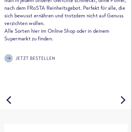
man in jedem unserer Gerichte schmeckt, ohne Pulver,
u
nach dem FRoSTA Reinheitsgebot. Perfekt für alle, die
F
sich bewusst ernähren und trotzdem nicht auf Genuss
a
verzichten wollen.
D
Alle Sorten hier im Online Shop oder in deinem
T
Supermarkt zu finden.
o
G
m
JETZT BESTELLEN
A