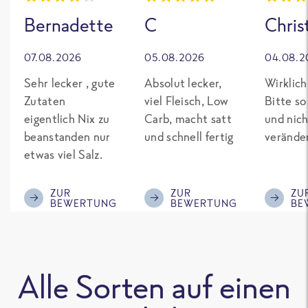
Bernadette
C
Chris
07.08.2026
05.08.2026
04.08.2
Sehr lecker , gute
Absolut lecker,
Wirklich
Zutaten
viel Fleisch, Low
Bitte so
eigentlich Nix zu
Carb, macht satt
und nich
beanstanden nur
und schnell fertig
verände
etwas viel Salz.
ZUR
ZUR
ZU
BEWERTUNG
BEWERTUNG
BE
Alle Sorten auf einen