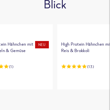
Blick
tein Hähnchen mit
High Protein Hähnchen mi
NEU
eln & Gemüse
Reis & Brokkoli
(1)
(13)