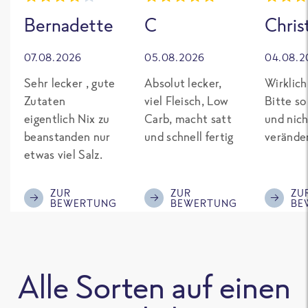
Bernadette
C
Chris
07.08.2026
05.08.2026
04.08.2
Sehr lecker , gute
Absolut lecker,
Wirklich
Zutaten
viel Fleisch, Low
Bitte so
eigentlich Nix zu
Carb, macht satt
und nich
beanstanden nur
und schnell fertig
verände
etwas viel Salz.
ZUR
ZUR
ZU
BEWERTUNG
BEWERTUNG
BE
Alle Sorten auf einen