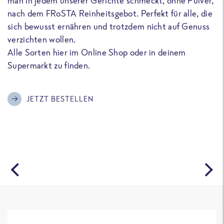
man in jedem unserer Gerichte schmeckt, ohne Pulver,
u
nach dem FRoSTA Reinheitsgebot. Perfekt für alle, die
F
sich bewusst ernähren und trotzdem nicht auf Genuss
a
verzichten wollen.
D
Alle Sorten hier im Online Shop oder in deinem
T
Supermarkt zu finden.
o
G
m
JETZT BESTELLEN
A