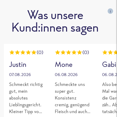
Was unsere
i
Kund:innen sagen
(0)
(0)
Justin
Mone
Gabi
07.08.2026
06.08.2026
06.08.
Schmeckt richtig
Schmeckte uns
Also be
gut, mein
super gut.
Mal wa
absolutes
Konsistenz
die Gar
Lieblingsgericht.
cremig, genügend
zäh.. A
Kleiner Tipp von
Fleisch und auch
tatsäch