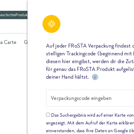
eschichte
Produktfriedhof
la Carte
Gerichte
Fisch
Gemüse
Kräuter
Belieb
Auf jeder FRoSTA Verpackung findest 
stelligen Trackingcode (beginnend mit
diesen hier eingibst, werden dir die Z
für genau das FRoSTA Produkt aufgelist
deiner Hand hältst.
i
FROSTA HIGH PROTEIN
Viel Protei
Verpackungscode eingeben
Keine Zusä
Das Suchergebnis wird auf einer Karte v
angezeigt. Mit dem Aufruf der Karte erklären
Entdecke unsere neuen FRoS
einverstanden, dass Ihre Daten an Google ü