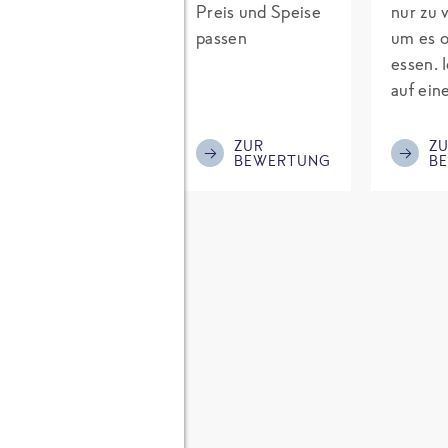
lecker, für mich
Preis und Speise
nur zu v
allerdings zu
passen
um es o
wenig Reis und
essen. 
zuviel Fleisch und
auf ein
zu wenig Reis, die
Tofu-Pf
Würzung könnte
Abwech
ZUR
ZUR
Z
BEWERTUNG
BEWERTUNG
B
mehr sein. Ich
Wem To
mische immer
schmec
noch etwas Reis
hat ihn
dazu und würze
gut zub
asiatisch nach.
gegesse
Tofu ist
ck