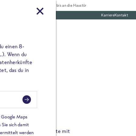
Tiefgekühlt bis an die Haustür
Karriere
Kontakt
te Boxen
du einen 8-
 L). Wenn du
utatenherkünfte
et, das du in
FROSTA À LA CARTE
n.
Hochgenus
tze.
Hause.
on Google Maps
 Sie sich damit
TA High Protein Gerichte mit
Unsere neuen FRoSTA à la
bermittelt werden