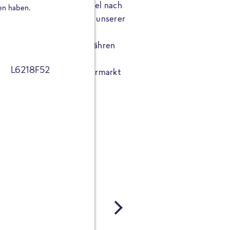
 zu 67 g Protein pro Beutel nach
besonderen Genuss in dein
en haben.
taten, die man in jedem unserer
ausgewählte Zutaten in f
ulver, nach dem FRoSTA
das alles 100% frei von Z
alle, die sich bewusst ernähren
Reinheitsgebot. Schnell z
ss verzichten wollen.
Geschmack.
L6218F52
Shop oder in deinem Supermarkt
Dein Restaurant-Moment g
fruchtig-cremig, herzhaft-w
Schärfe - die 5 neuen Past
Genuss, der Lust auf mehr
Ab sofort im Supermarkt &
JETZT BESTELLEN