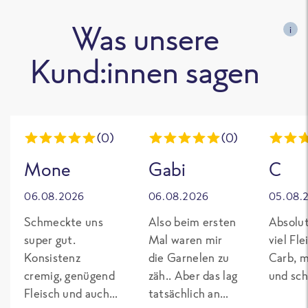
Was unsere
i
Kund:innen sagen
(0)
(0)
Mone
Gabi
C
06.08.2026
06.08.2026
05.08.
Schmeckte uns
Also beim ersten
Absolut
super gut.
Mal waren mir
viel Fl
Konsistenz
die Garnelen zu
Carb, m
cremig, genügend
zäh.. Aber das lag
und sch
Fleisch und auch
tatsächlich an