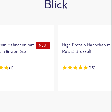
Blick
tein Hähnchen mit
High Protein Hähnchen mi
NEU
eln & Gemüse
Reis & Brokkoli
(1)
(13)