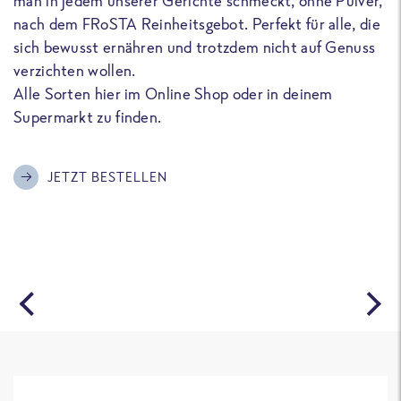
man in jedem unserer Gerichte schmeckt, ohne Pulver,
u
nach dem FRoSTA Reinheitsgebot. Perfekt für alle, die
F
sich bewusst ernähren und trotzdem nicht auf Genuss
a
verzichten wollen.
D
Alle Sorten hier im Online Shop oder in deinem
T
Supermarkt zu finden.
o
G
m
JETZT BESTELLEN
A