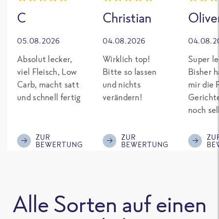
C
Christian
Olive
05.08.2026
04.08.2026
04.08.2
Absolut lecker,
Wirklich top!
Super le
viel Fleisch, Low
Bitte so lassen
Bisher h
Carb, macht satt
und nichts
mir die 
und schnell fertig
verändern!
Gericht
noch sel
gepimpt
Eiweiß. 
ZUR
ZUR
ZU
BEWERTUNG
BEWERTUNG
BE
was fert
nicht so
teuer wi
Mitbewe
Alle Sorten auf einen
Bitte be