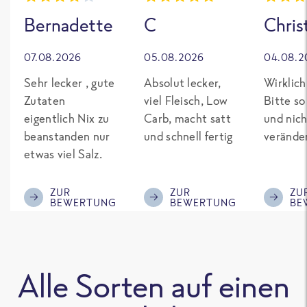
Bernadette
C
Chris
07.08.2026
05.08.2026
04.08.2
Sehr lecker , gute
Absolut lecker,
Wirklich
Zutaten
viel Fleisch, Low
Bitte so
eigentlich Nix zu
Carb, macht satt
und nich
beanstanden nur
und schnell fertig
verände
etwas viel Salz.
ZUR
ZUR
ZU
BEWERTUNG
BEWERTUNG
BE
Alle Sorten auf einen