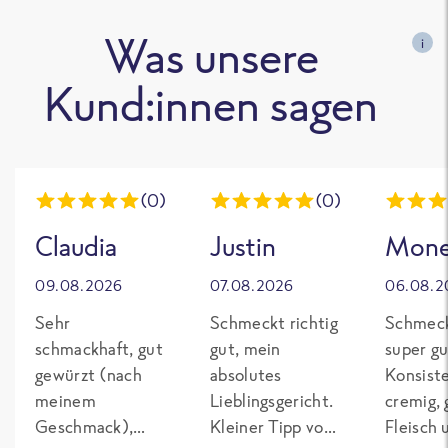
Was unsere
i
Kund:innen sagen
(0)
(0)
Claudia
Justin
Mon
09.08.2026
07.08.2026
06.08.2
Sehr
Schmeckt richtig
Schmeck
schmackhaft, gut
gut, mein
super gu
gewürzt (nach
absolutes
Konsist
meinem
Lieblingsgericht.
cremig,
Geschmack),
Kleiner Tipp von
Fleisch 