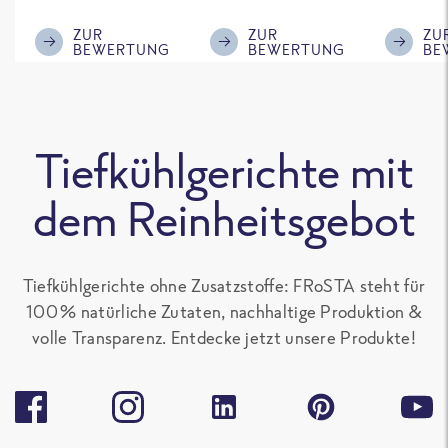
ausreichende
mir, gebt einen
Gemüse
Menge für den
kleinen Schuss an
wir auf j
ZUR
ZUR
ZU
BEWERTUNG
BEWERTUNG
BE
'großen Hunger',
Sojasoße mit
nochmal
sonst gut zu
rein, das
Kann di
teilen. Ich mag
schmeckt
schlech
alle Frosta
nochmal deutlich
Bewert
Tiefkühlgerichte mit
Gerichte, die kein
besser.
nicht ve
Paprika
Aber ist
dem Reinheitsgebot
enthalten, sehr
Geschma
gern.
Tiefkühlgerichte ohne Zusatzstoffe: FRoSTA steht für
100 % natürliche Zutaten, nachhaltige Produktion &
volle Transparenz. Entdecke jetzt unsere Produkte!