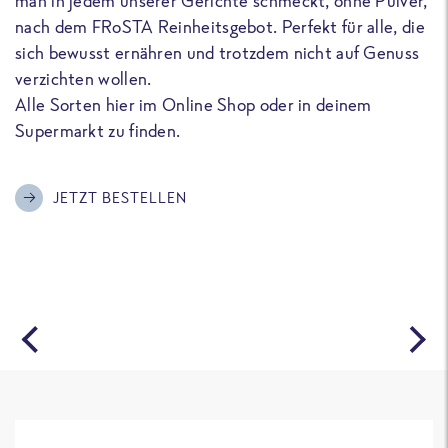
man in jedem unserer Gerichte schmeckt, ohne Pulver,
u
nach dem FRoSTA Reinheitsgebot. Perfekt für alle, die
F
sich bewusst ernähren und trotzdem nicht auf Genuss
a
verzichten wollen.
D
Alle Sorten hier im Online Shop oder in deinem
T
Supermarkt zu finden.
o
G
m
JETZT BESTELLEN
A