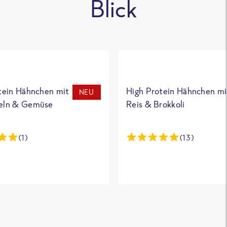
Blick
tein Hähnchen mit
High Protein Hähnchen mi
NEU
eln & Gemüse
Reis & Brokkoli
(1)
(13)