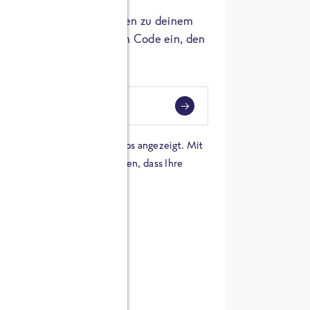
er die Herkunft der Zutaten zu deinem
 einfach den 8-stelligen Code ein, den
ndest.
i
eben
 einer Karte von Google Maps angezeigt. Mit
n Sie sich damit einverstanden, dass Ihre
 werden und dass Sie die
en haben.
E ZUTATEN