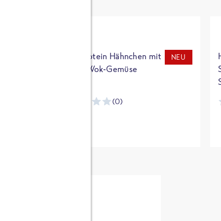
t
High Protein Hähnchen mit
NEU
NEU
Reis & Wok-Gemüse
(0)
ntracker