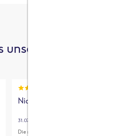
 unsere Kund:innen sa
Nick
Mia
31.07.2026
30.07.2026
Die neue High
Für mich mit