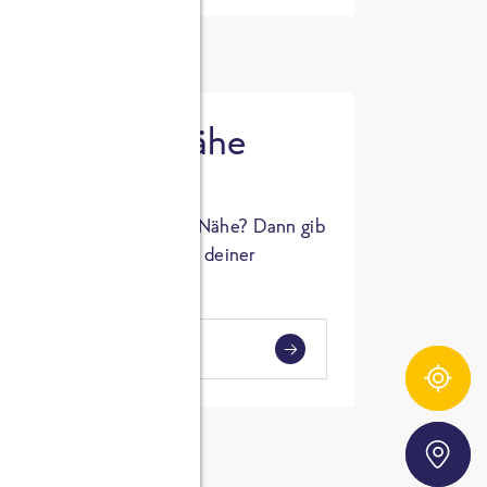
 in deiner Nähe
oSTA Produkt in deiner Nähe? Dann gib
hl ein und Supermärkte in deiner
gezeigt.
i
en
Zutatentracker
Storefinder