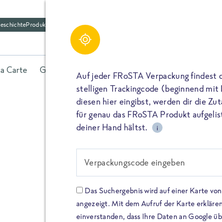
eschichte
Produktfriedhof
la Carte
Gerichte
Fisch
Gemüse
Kräuter
Belieb
Auf jeder FRoSTA Verpackung findest 
stelligen Trackingcode (beginnend mit
diesen hier eingibst, werden dir die Z
für genau das FRoSTA Produkt aufgelist
deiner Hand hältst.
i
FROSTA HIGH PROTEIN
Viel Protei
Verpackungscode eingeben
Keine Zusä
Das Suchergebnis wird auf einer Karte v
angezeigt. Mit dem Aufruf der Karte erklären
Entdecke unsere neuen FRoS
einverstanden, dass Ihre Daten an Google ü