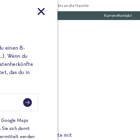
Tiefgekühlt bis an die Haustür
Karriere
Kontakt
te Boxen
du einen 8-
 L). Wenn du
utatenherkünfte
et, das du in
FROSTA À LA CARTE
n.
Hochgenus
tze.
Hause.
on Google Maps
 Sie sich damit
TA High Protein Gerichte mit
Unsere neuen FRoSTA à la
bermittelt werden