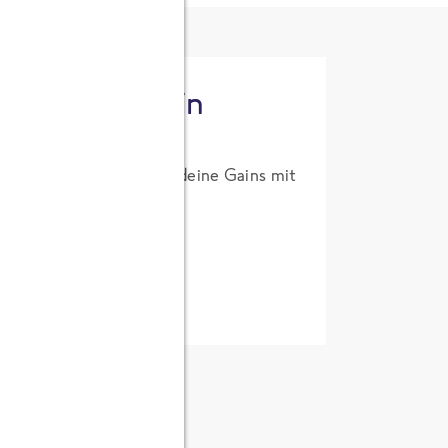
tzt High Protein
um Probierpreis. Hol dir deine Gains mit