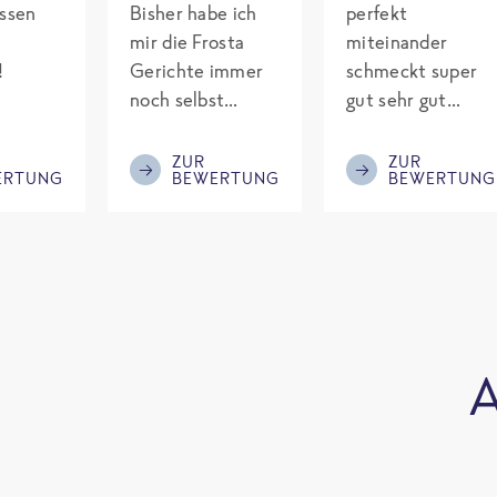
assen
Bisher habe ich
perfekt
mir die Frosta
miteinander
!
Gerichte immer
schmeckt super
noch selbst
gut sehr gut
gepimpt mit
gewürzt es passt
Eiweiß. Endlich
alles wird
ZUR
ZUR
ERTUNG
BEWERTUNG
BEWERTUNG
was fertiges und
aufjedenfall
nicht so brutal
nochmal bestellt
teuer wie die
Mitbewerber!
Bitte behalten!
A