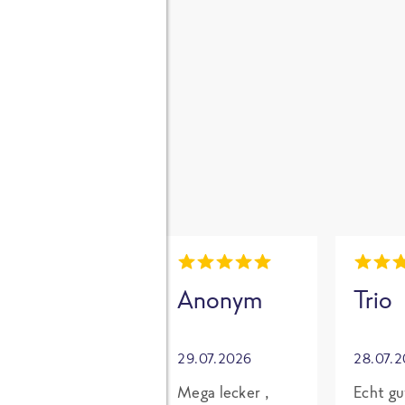
gen
i
Mia
Anonym
Trio
30.07.2026
29.07.2026
28.07.
Grundsätzlich
Mega lecker ,
Echt gu