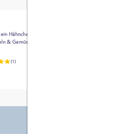
ja auf Sportler
ausgerichtet - die
brauchen etwas
mehr. Bei
normalem
tein Hähnchen mit
High Protein Hähnchen mi
NEU
Frühstück und
eln & Gemüse
Reis & Brokkoli
zwei Tüten aus
dieser Reihe
(1)
(13)
kommt man auf
circa 1700
Kalorien, das ist
etwas wenig.
Zutate