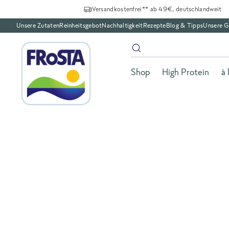
Versandkostenfrei** ab 49€, deutschlandweit
Unsere Zutaten
Reinheitsgebot
Nachhaltigkeit
Rezepte
Blog & Tipps
Unsere G
Shop
High Protein
à 