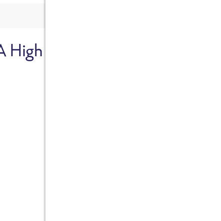
A High
Sicher dir je
Ab sofort gibts die Box z
10%.
Jetzt bestellen