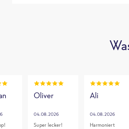
Was
an
Oliver
Ali
26
04.08.2026
04.08.2026
op!
Super lecker!
Harmoniert