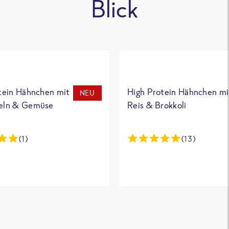
Blick
tein Hähnchen mit
High Protein Hähnchen mi
NEU
eln & Gemüse
Reis & Brokkoli
(1)
(13)