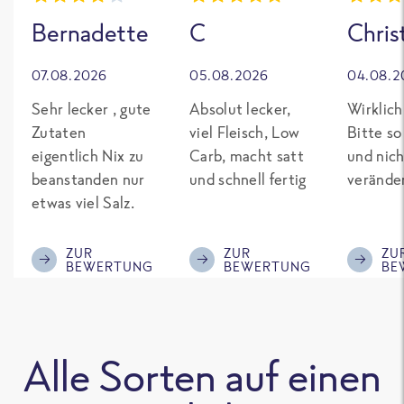
Bernadette
C
Chris
07.08.2026
05.08.2026
04.08.2
Sehr lecker , gute
Absolut lecker,
Wirklich
Zutaten
viel Fleisch, Low
Bitte so
eigentlich Nix zu
Carb, macht satt
und nich
beanstanden nur
und schnell fertig
verände
etwas viel Salz.
ZUR
ZUR
ZU
BEWERTUNG
BEWERTUNG
BE
Alle Sorten auf einen