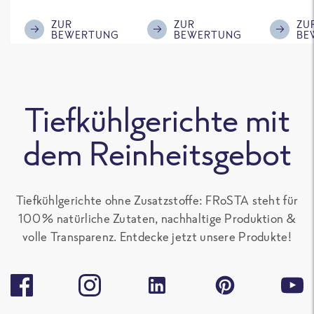
ausreichende
mir, gebt einen
Gemüse
Menge für den
kleinen Schuss an
wir auf j
ZUR
ZUR
ZU
BEWERTUNG
BEWERTUNG
BE
'großen Hunger',
Sojasoße mit
nochmal
sonst gut zu
rein, das
Kann di
teilen. Ich mag
schmeckt
schlech
alle Frosta
nochmal deutlich
Bewert
Tiefkühlgerichte mit
Gerichte, die kein
besser.
nicht ve
Paprika
Aber ist
dem Reinheitsgebot
enthalten, sehr
Geschma
gern.
Tiefkühlgerichte ohne Zusatzstoffe: FRoSTA steht für
100 % natürliche Zutaten, nachhaltige Produktion &
volle Transparenz. Entdecke jetzt unsere Produkte!