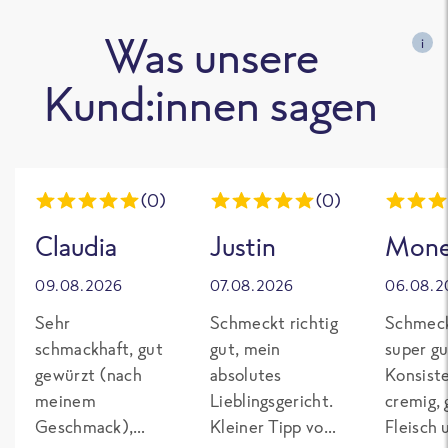
Was unsere
i
Kund:innen sagen
(0)
(0)
Claudia
Justin
Mon
09.08.2026
07.08.2026
06.08.2
Sehr
Schmeckt richtig
Schmeck
schmackhaft, gut
gut, mein
super gu
gewürzt (nach
absolutes
Konsist
meinem
Lieblingsgericht.
cremig,
Geschmack),
Kleiner Tipp von
Fleisch 