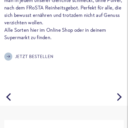
man in jedem unserer Gerichte schmeckt, ohne Pulver,
u
nach dem FRoSTA Reinheitsgebot. Perfekt für alle, die
F
sich bewusst ernähren und trotzdem nicht auf Genuss
a
verzichten wollen.
D
Alle Sorten hier im Online Shop oder in deinem
T
Supermarkt zu finden.
o
G
m
JETZT BESTELLEN
A