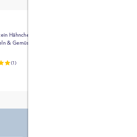
ja auf Sportler
ausgerichtet - die
brauchen etwas
mehr. Bei
normalem
tein Hähnchen mit
High Protein Hähnchen mi
NEU
Frühstück und
eln & Gemüse
Reis & Brokkoli
zwei Tüten aus
dieser Reihe
(1)
(13)
kommt man auf
circa 1700
Kalorien, das ist
etwas wenig.
Zutate