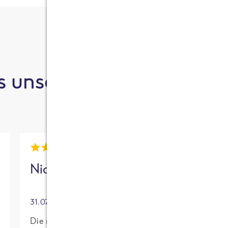
 unsere Kund:innen sa
Nick
Mia
31.07.2026
30.07.2026
Die neue High
Für mich mit