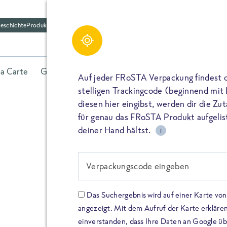
eschichte
Produktfriedhof
la Carte
Gerichte
Fisch
Gemüse
Kräuter
Belieb
Auf jeder FRoSTA Verpackung findest 
stelligen Trackingcode (beginnend mit
diesen hier eingibst, werden dir die Z
für genau das FRoSTA Produkt aufgelist
deiner Hand hältst.
i
FROSTA HIGH PROTEIN
Viel Protei
Verpackungscode eingeben
Keine Zusä
Das Suchergebnis wird auf einer Karte v
angezeigt. Mit dem Aufruf der Karte erklären
Entdecke unsere neuen FRoS
einverstanden, dass Ihre Daten an Google ü