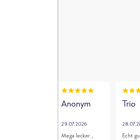
gen
i
Mia
Anonym
Trio
30.07.2026
29.07.2026
28.07.
Grundsätzlich
Mega lecker ,
Echt gu