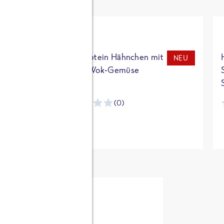
t
High Protein Hähnchen mit
NEU
NEU
Reis & Wok-Gemüse
(0)
ntracker