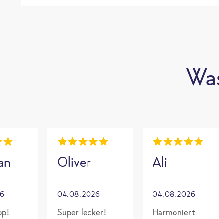
Was
an
Oliver
Ali
26
04.08.2026
04.08.2026
op!
Super lecker!
Harmoniert