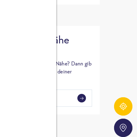
 in deiner Nähe
oSTA Produkt in deiner Nähe? Dann gib
hl ein und Supermärkte in deiner
gezeigt.
i
en
Zutatentracker
Storefinder