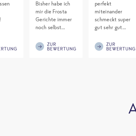
assen
Bisher habe ich
perfekt
mir die Frosta
miteinander
!
Gerichte immer
schmeckt super
noch selbst
gut sehr gut
gepimpt mit
gewürzt es passt
Eiweiß. Endlich
alles wird
ZUR
ZUR
ERTUNG
BEWERTUNG
BEWERTUNG
was fertiges und
aufjedenfall
nicht so brutal
nochmal bestellt
teuer wie die
Mitbewerber!
Bitte behalten!
A