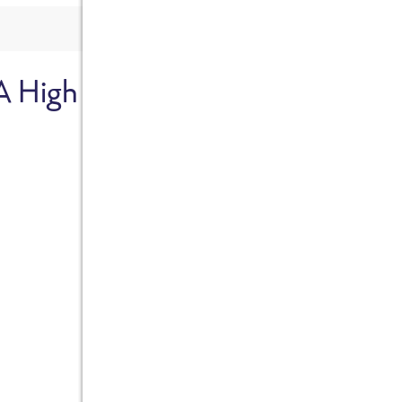
A High
Sicher dir je
Ab sofort gibts die Box z
10%.
Jetzt bestellen