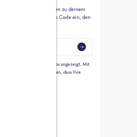
er die Herkunft der Zutaten zu deinem
 einfach den 8-stelligen Code ein, den
ndest.
i
eben
 einer Karte von Google Maps angezeigt. Mit
n Sie sich damit einverstanden, dass Ihre
 werden und dass Sie die
en haben.
E ZUTATEN