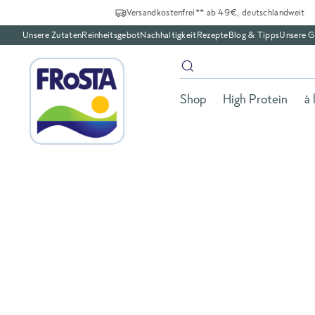
Versandkostenfrei** ab 49€, deutschlandweit
Unsere Zutaten
Reinheitsgebot
Nachhaltigkeit
Rezepte
Blog & Tipps
Unsere G
Shop
High Protein
à 