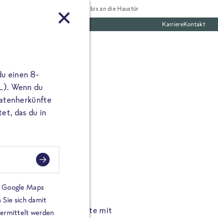
Tiefgekühlt bis an die Haustür
Karriere
Kontakt
te Boxen
du einen 8-
 L). Wenn du
utatenherkünfte
et, das du in
FROSTA À LA CARTE
n.
Hochgenus
tze.
Hause.
on Google Maps
 Sie sich damit
TA High Protein Gerichte mit
Unsere neuen FRoSTA à la
bermittelt werden