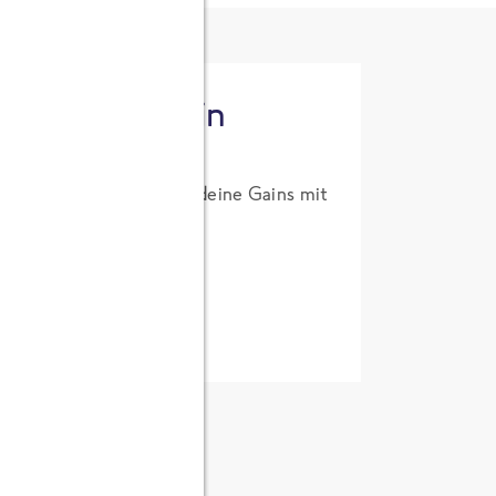
tzt High Protein
um Probierpreis. Hol dir deine Gains mit