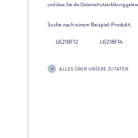
der Extraportion Eiweiß: Bis
und dass Sie die Datenschutzerklärung geles
Zubereitung. Hochwertige Zu
Gerichte schmeckt, ohne P
Suche nach einem Beispiel-Produkt:
Reinheitsgebot. Perfekt für 
und trotzdem nicht auf Genu
L6218F12
L6218F14
Alle Sorten hier im Online 
zu finden.
ALLES ÜBER UNSERE ZUTATEN
JETZT BESTELLEN