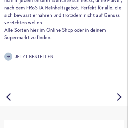
man in jedem unserer Gerichte schmeckt, ohne Pulver,
u
nach dem FRoSTA Reinheitsgebot. Perfekt für alle, die
F
sich bewusst ernähren und trotzdem nicht auf Genuss
a
verzichten wollen.
D
Alle Sorten hier im Online Shop oder in deinem
T
Supermarkt zu finden.
o
G
m
JETZT BESTELLEN
A