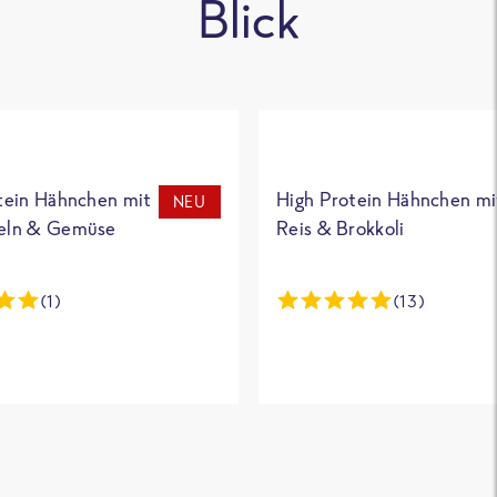
Blick
tein Hähnchen mit
High Protein Hähnchen mi
NEU
eln & Gemüse
Reis & Brokkoli
(1)
(13)