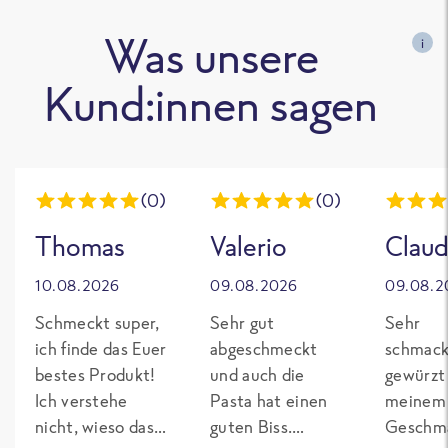
Was unsere
i
Kund:innen sagen
(0)
(0)
Thomas
Valerio
Claud
10.08.2026
09.08.2026
09.08.2
Schmeckt super,
Sehr gut
Sehr
ich finde das Euer
abgeschmeckt
schmack
bestes Produkt!
und auch die
gewürzt
Ich verstehe
Pasta hat einen
meinem
nicht, wieso das
guten Biss.
Geschma