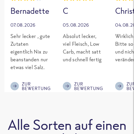
Bernadette
C
Chris
07.08.2026
05.08.2026
04.08.2
Sehr lecker , gute
Absolut lecker,
Wirklich
Zutaten
viel Fleisch, Low
Bitte so
eigentlich Nix zu
Carb, macht satt
und nich
beanstanden nur
und schnell fertig
verände
etwas viel Salz.
ZUR
ZUR
ZU
BEWERTUNG
BEWERTUNG
BE
Alle Sorten auf einen