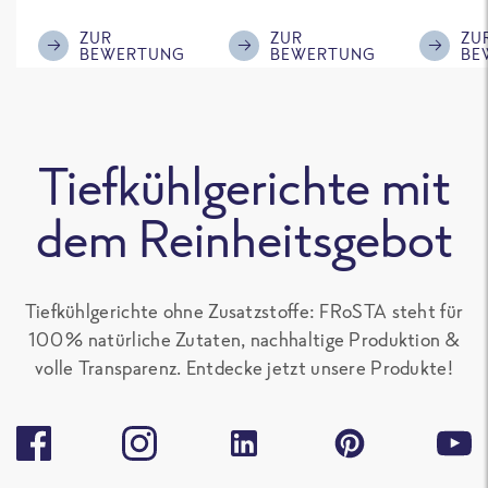
im ReWe nicht
Klasse.
ausreic
mehr erhältlich
Menge f
ZUR
ZUR
ZU
BEWERTUNG
BEWERTUNG
BE
ist!
'großen 
sonst gu
teilen. 
alle Fro
Tiefkühlgerichte mit
Gerichte
Paprika
dem Reinheitsgebot
enthalte
gern.
Tiefkühlgerichte ohne Zusatzstoffe: FRoSTA steht für
100 % natürliche Zutaten, nachhaltige Produktion &
volle Transparenz. Entdecke jetzt unsere Produkte!