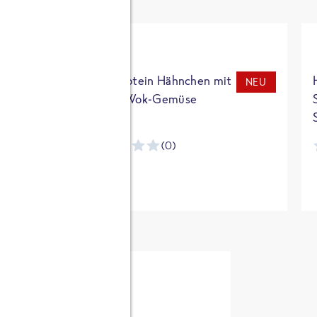
t
High Protein Hähnchen mit
NEU
NEU
Reis & Wok-Gemüse
(0)
ntracker