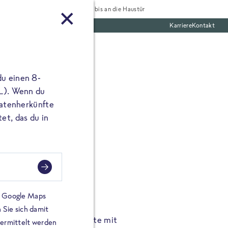
Tiefgekühlt bis an die Haustür
Karriere
Kontakt
te Boxen
du einen 8-
 L). Wenn du
utatenherkünfte
et, das du in
FROSTA À LA CARTE
n.
Hochgenus
tze.
Hause.
on Google Maps
 Sie sich damit
TA High Protein Gerichte mit
Unsere neuen FRoSTA à la
bermittelt werden