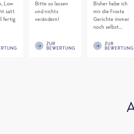
ch, Low
Bitte so lassen
Bisher habe ich
ht satt
und nichts
mir die Frosta
l fertig
verändern!
Gerichte immer
noch selbst
gepimpt mit
Eiweiß. Endlich
ZUR
ZUR
ERTUNG
BEWERTUNG
BEWERTUNG
was fertiges und
nicht so brutal
teuer wie die
Mitbewerber!
Bitte behalten!
A