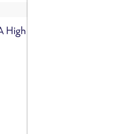
A High
Sicher dir je
Ab sofort gibts die Box z
10%.
Jetzt bestellen