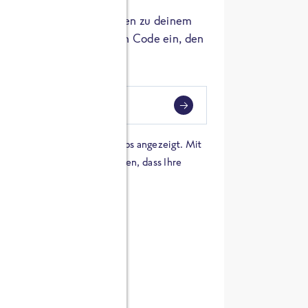
er die Herkunft der Zutaten zu deinem
 einfach den 8-stelligen Code ein, den
ndest.
i
eben
 einer Karte von Google Maps angezeigt. Mit
n Sie sich damit einverstanden, dass Ihre
 werden und dass Sie die
en haben.
E ZUTATEN