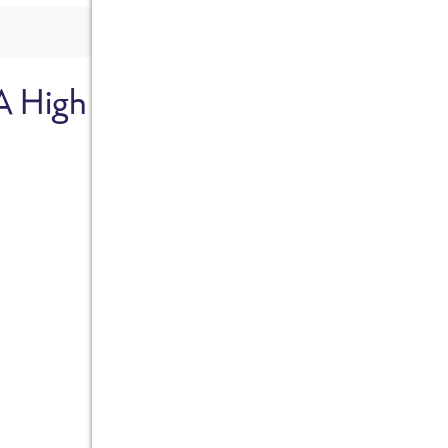
A High
Sicher dir je
Ab sofort gibts die Box z
10%.
Jetzt bestellen