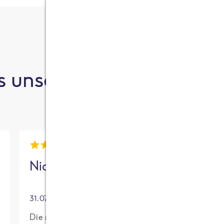
 unsere Kund:innen sa
Nick
Mia
31.07.2026
30.07.2026
Die neue High
Für mich mit