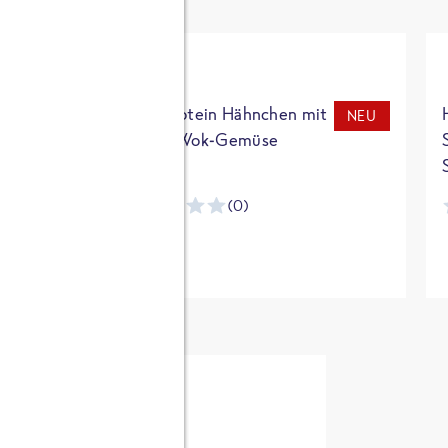
t
High Protein Hähnchen mit
NEU
NEU
Reis & Wok-Gemüse
(0)
ntracker