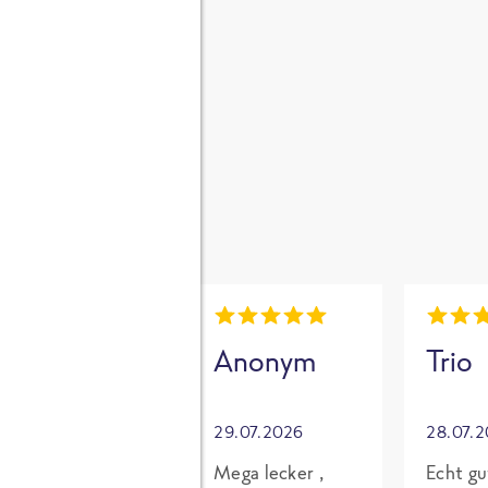
gen
i
Mia
Anonym
Trio
30.07.2026
29.07.2026
28.07.
Grundsätzlich
Mega lecker ,
Echt gu