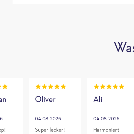
Was
an
Oliver
Ali
26
04.08.2026
04.08.2026
op!
Super lecker!
Harmoniert