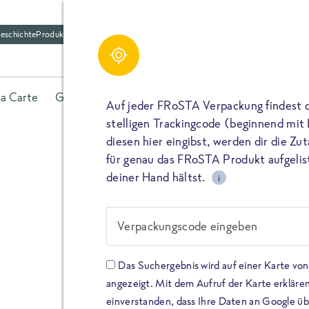
eschichte
Produktfriedhof
la Carte
Gerichte
Fisch
Gemüse
Kräuter
Belieb
Auf jeder FRoSTA Verpackung findest 
stelligen Trackingcode (beginnend mit
diesen hier eingibst, werden dir die Z
für genau das FRoSTA Produkt aufgelist
deiner Hand hältst.
i
FROSTA HIGH PROTEIN
Viel Protei
Verpackungscode eingeben
Keine Zusä
Das Suchergebnis wird auf einer Karte v
angezeigt. Mit dem Aufruf der Karte erklären
Entdecke unsere neuen FRoS
einverstanden, dass Ihre Daten an Google ü