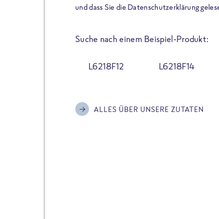
der Extraportion Eiweiß: Bis
und dass Sie die Datenschutzerklärung geles
Zubereitung. Hochwertige Zu
Gerichte schmeckt, ohne P
Suche nach einem Beispiel-Produkt:
Reinheitsgebot. Perfekt für 
und trotzdem nicht auf Genu
L6218F12
L6218F14
Alle Sorten hier im Online 
zu finden.
ALLES ÜBER UNSERE ZUTATEN
JETZT BESTELLEN