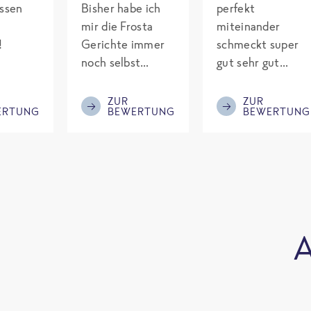
assen
Bisher habe ich
perfekt
mir die Frosta
miteinander
!
Gerichte immer
schmeckt super
noch selbst
gut sehr gut
gepimpt mit
gewürzt es passt
Eiweiß. Endlich
alles wird
ZUR
ZUR
ERTUNG
BEWERTUNG
BEWERTUNG
was fertiges und
aufjedenfall
nicht so brutal
nochmal bestellt
teuer wie die
Mitbewerber!
Bitte behalten!
A