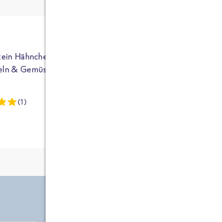
ja auf Sportler
ausgerichtet - die
brauchen etwas
mehr. Bei
normalem
tein Hähnchen mit
High Protein Hähnchen mi
NEU
Frühstück und
eln & Gemüse
Reis & Brokkoli
zwei Tüten aus
dieser Reihe
(1)
(13)
kommt man auf
circa 1700
Kalorien, das ist
etwas wenig.
Zutate