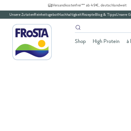
Versandkostenfrei** ab 49€, deutschlandweit
Unsere Zutaten
Reinheitsgebot
Nachhaltigkeit
Rezepte
Blog & Tipps
Unsere G
Shop
High Protein
à 