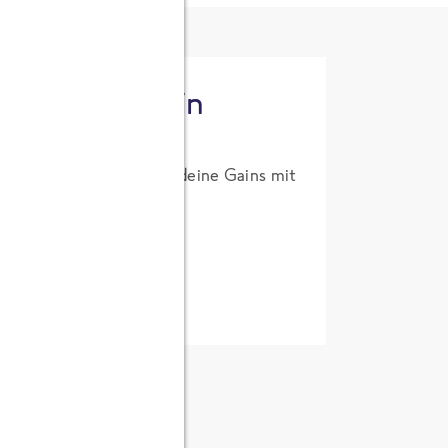
tzt High Protein
um Probierpreis. Hol dir deine Gains mit