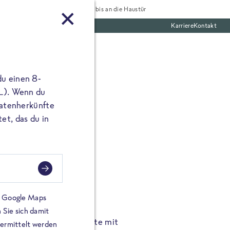
Tiefgekühlt bis an die Haustür
Karriere
Kontakt
te Boxen
du einen 8-
 L). Wenn du
utatenherkünfte
et, das du in
FROSTA À LA CARTE
n.
Hochgenus
tze.
Hause.
on Google Maps
 Sie sich damit
TA High Protein Gerichte mit
Unsere neuen FRoSTA à la
bermittelt werden