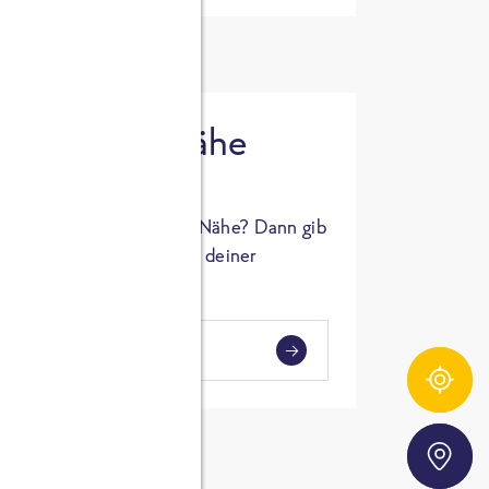
 in deiner Nähe
oSTA Produkt in deiner Nähe? Dann gib
hl ein und Supermärkte in deiner
gezeigt.
i
en
Zutatentracker
Storefinder