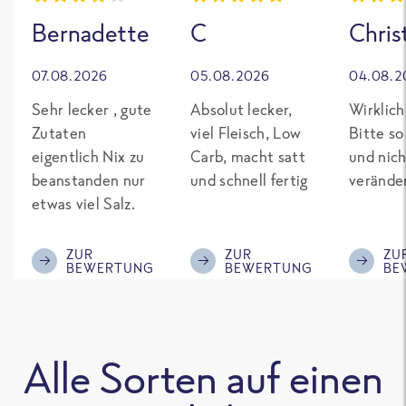
Bernadette
C
Chris
07.08.2026
05.08.2026
04.08.2
Sehr lecker , gute
Absolut lecker,
Wirklich
Zutaten
viel Fleisch, Low
Bitte so
eigentlich Nix zu
Carb, macht satt
und nich
beanstanden nur
und schnell fertig
verände
etwas viel Salz.
ZUR
ZUR
ZU
BEWERTUNG
BEWERTUNG
BE
Alle Sorten auf einen