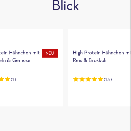
Blick
tein Hähnchen mit
High Protein Hähnchen mi
NEU
eln & Gemüse
Reis & Brokkoli
(1)
(13)