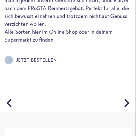
man in jedem unserer Gerichte schmeckt, ohne Pulver,
u
nach dem FRoSTA Reinheitsgebot. Perfekt für alle, die
F
sich bewusst ernähren und trotzdem nicht auf Genuss
a
verzichten wollen.
D
Alle Sorten hier im Online Shop oder in deinem
T
Supermarkt zu finden.
o
G
m
JETZT BESTELLEN
A