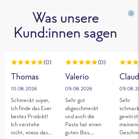
Was unsere
i
Kund:innen sagen
(0)
(0)
Thomas
Valerio
Claud
10.08.2026
09.08.2026
09.08.2
Schmeckt super,
Sehr gut
Sehr
ich finde das Euer
abgeschmeckt
schmack
bestes Produkt!
und auch die
gewürzt
Ich verstehe
Pasta hat einen
meinem
nicht, wieso das
guten Biss.
Geschma