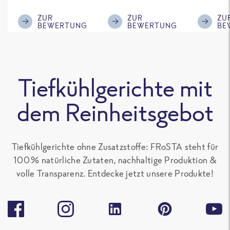
im ReWe nicht
Klasse.
ausreic
mehr erhältlich
Menge f
ZUR
ZUR
ZU
BEWERTUNG
BEWERTUNG
BE
ist!
'großen 
sonst gu
teilen. 
alle Fro
Tiefkühlgerichte mit
Gerichte
Paprika
dem Reinheitsgebot
enthalte
gern.
Tiefkühlgerichte ohne Zusatzstoffe: FRoSTA steht für
100 % natürliche Zutaten, nachhaltige Produktion &
volle Transparenz. Entdecke jetzt unsere Produkte!