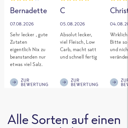
Bernadette
C
Chris
07.08.2026
05.08.2026
04.08.2
Sehr lecker , gute
Absolut lecker,
Wirklich
Zutaten
viel Fleisch, Low
Bitte so
eigentlich Nix zu
Carb, macht satt
und nich
beanstanden nur
und schnell fertig
verände
etwas viel Salz.
ZUR
ZUR
ZU
BEWERTUNG
BEWERTUNG
BE
Alle Sorten auf einen