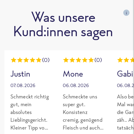
Was unsere
i
Kund:innen sagen
(0)
(0)
Justin
Mone
Gabi
07.08.2026
06.08.2026
06.08.
Schmeckt richtig
Schmeckte uns
Also be
gut, mein
super gut.
Mal wa
absolutes
Konsistenz
die Gar
Lieblingsgericht.
cremig, genügend
zäh.. A
Kleiner Tipp von
Fleisch und auch
tatsäch