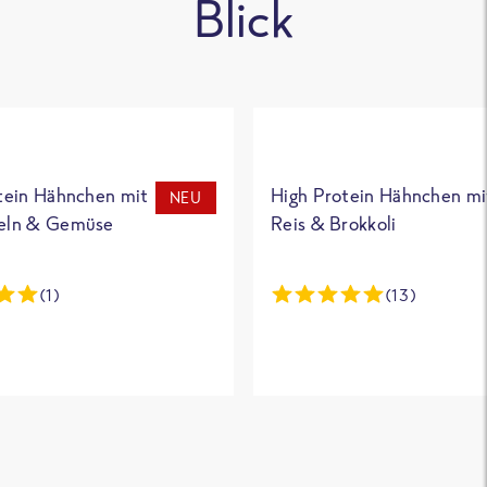
Blick
tein Hähnchen mit
High Protein Hähnchen mi
NEU
eln & Gemüse
Reis & Brokkoli
(1)
(13)