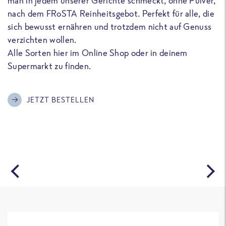
man in jedem unserer Gerichte schmeckt, ohne Pulver,
u
nach dem FRoSTA Reinheitsgebot. Perfekt für alle, die
F
sich bewusst ernähren und trotzdem nicht auf Genuss
a
verzichten wollen.
D
Alle Sorten hier im Online Shop oder in deinem
T
Supermarkt zu finden.
o
G
m
JETZT BESTELLEN
A