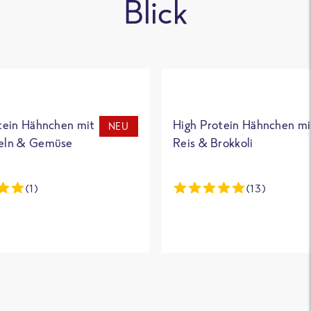
Blick
tein Hähnchen mit
High Protein Hähnchen mi
NEU
eln & Gemüse
Reis & Brokkoli
(1)
(13)