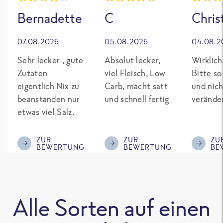
Bernadette
C
Chris
07.08.2026
05.08.2026
04.08.2
Sehr lecker , gute
Absolut lecker,
Wirklich
Zutaten
viel Fleisch, Low
Bitte so
eigentlich Nix zu
Carb, macht satt
und nich
beanstanden nur
und schnell fertig
verände
etwas viel Salz.
ZUR
ZUR
ZU
BEWERTUNG
BEWERTUNG
BE
Alle Sorten auf einen