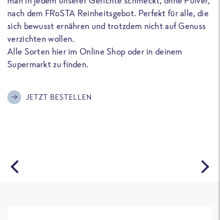
man in jedem unserer Gerichte schmeckt, ohne Pulver,
u
nach dem FRoSTA Reinheitsgebot. Perfekt für alle, die
F
sich bewusst ernähren und trotzdem nicht auf Genuss
a
verzichten wollen.
D
Alle Sorten hier im Online Shop oder in deinem
T
Supermarkt zu finden.
o
G
m
JETZT BESTELLEN
A