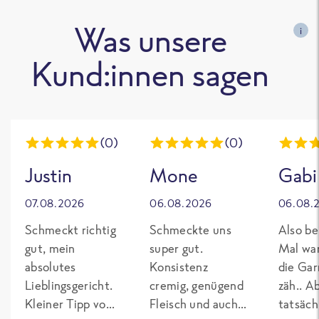
Was unsere
i
Kund:innen sagen
(0)
(0)
Justin
Mone
Gabi
07.08.2026
06.08.2026
06.08.
Schmeckt richtig
Schmeckte uns
Also be
gut, mein
super gut.
Mal wa
absolutes
Konsistenz
die Gar
Lieblingsgericht.
cremig, genügend
zäh.. A
Kleiner Tipp von
Fleisch und auch
tatsäch