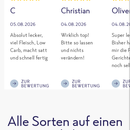
C
Christian
Olive
05.08.2026
04.08.2026
04.08.2
Absolut lecker,
Wirklich top!
Super le
viel Fleisch, Low
Bitte so lassen
Bisher h
Carb, macht satt
und nichts
mir die 
und schnell fertig
verändern!
Gericht
noch sel
gepimpt
Eiweiß. 
ZUR
ZUR
ZU
BEWERTUNG
BEWERTUNG
BE
was fert
nicht so
teuer wi
Mitbewe
Alle Sorten auf einen
Bitte be