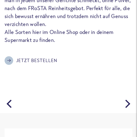
man in jedem unserer Gerichte schmeckt, ohne Pulver,
u
nach dem FRoSTA Reinheitsgebot. Perfekt für alle, die
F
sich bewusst ernähren und trotzdem nicht auf Genuss
a
verzichten wollen.
D
Alle Sorten hier im Online Shop oder in deinem
T
Supermarkt zu finden.
o
G
m
JETZT BESTELLEN
A