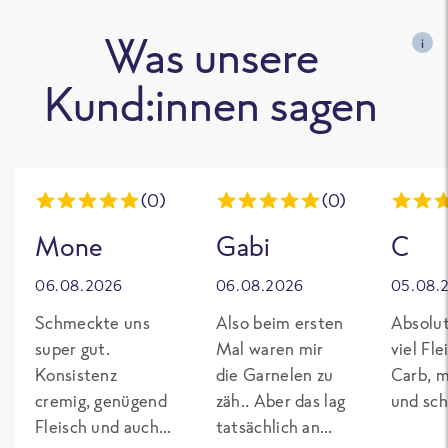
Was unsere
i
Kund:innen sagen
(0)
(0)
Mone
Gabi
C
06.08.2026
06.08.2026
05.08.
Schmeckte uns
Also beim ersten
Absolut
super gut.
Mal waren mir
viel Fl
Konsistenz
die Garnelen zu
Carb, m
cremig, genügend
zäh.. Aber das lag
und sch
Fleisch und auch
tatsächlich an