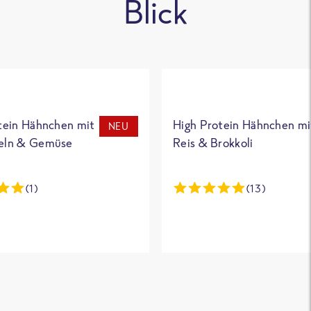
Blick
tein Hähnchen mit
High Protein Hähnchen mi
NEU
eln & Gemüse
Reis & Brokkoli
(1)
(13)