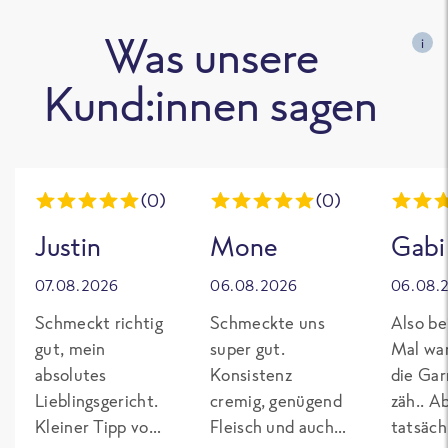
Was unsere
i
Kund:innen sagen
(0)
(0)
Justin
Mone
Gabi
07.08.2026
06.08.2026
06.08.
Schmeckt richtig
Schmeckte uns
Also be
gut, mein
super gut.
Mal wa
absolutes
Konsistenz
die Gar
Lieblingsgericht.
cremig, genügend
zäh.. A
Kleiner Tipp von
Fleisch und auch
tatsäch