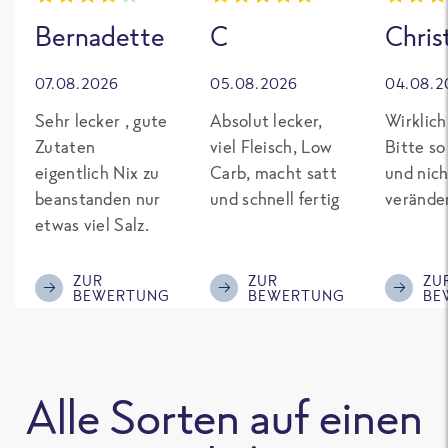
Bernadette
C
Chris
07.08.2026
05.08.2026
04.08.2
Sehr lecker , gute
Absolut lecker,
Wirklich
Zutaten
viel Fleisch, Low
Bitte so
eigentlich Nix zu
Carb, macht satt
und nich
beanstanden nur
und schnell fertig
verände
etwas viel Salz.
ZUR
ZUR
ZU
BEWERTUNG
BEWERTUNG
BE
Alle Sorten auf einen