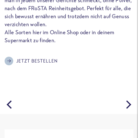
man in jedem unserer Gerichte schmeckt, ohne Pulver,
u
nach dem FRoSTA Reinheitsgebot. Perfekt für alle, die
F
sich bewusst ernähren und trotzdem nicht auf Genuss
a
verzichten wollen.
D
Alle Sorten hier im Online Shop oder in deinem
T
Supermarkt zu finden.
o
G
m
JETZT BESTELLEN
A