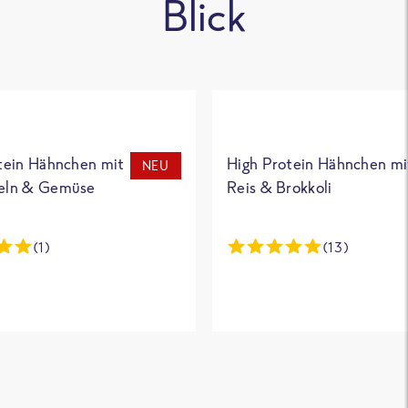
Blick
tein Hähnchen mit
High Protein Hähnchen mi
NEU
eln & Gemüse
Reis & Brokkoli
(1)
(13)