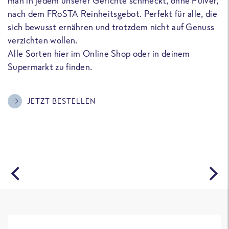
man in jedem unserer Gerichte schmeckt, ohne Pulver,
u
nach dem FRoSTA Reinheitsgebot. Perfekt für alle, die
F
sich bewusst ernähren und trotzdem nicht auf Genuss
a
verzichten wollen.
D
Alle Sorten hier im Online Shop oder in deinem
T
Supermarkt zu finden.
o
G
m
JETZT BESTELLEN
A