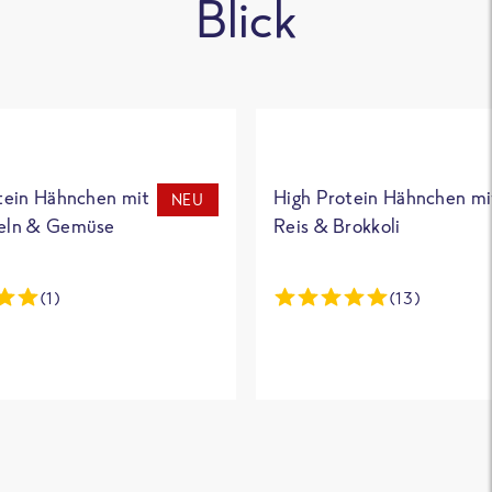
Blick
tein Hähnchen mit
High Protein Hähnchen mi
NEU
eln & Gemüse
Reis & Brokkoli
(1)
(13)