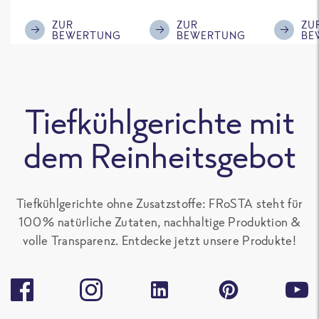
im ReWe nicht
Klasse.
ausreic
mehr erhältlich
Menge f
ZUR
ZUR
ZU
BEWERTUNG
BEWERTUNG
BE
ist!
'großen 
sonst gu
teilen. 
alle Fro
Tiefkühlgerichte mit
Gerichte
Paprika
dem Reinheitsgebot
enthalte
gern.
Tiefkühlgerichte ohne Zusatzstoffe: FRoSTA steht für
100 % natürliche Zutaten, nachhaltige Produktion &
volle Transparenz. Entdecke jetzt unsere Produkte!