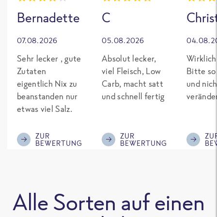
Bernadette
C
Chris
07.08.2026
05.08.2026
04.08.2
Sehr lecker , gute
Absolut lecker,
Wirklich
Zutaten
viel Fleisch, Low
Bitte so
eigentlich Nix zu
Carb, macht satt
und nich
beanstanden nur
und schnell fertig
verände
etwas viel Salz.
ZUR
ZUR
ZU
BEWERTUNG
BEWERTUNG
BE
Alle Sorten auf einen