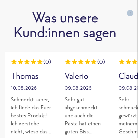
Was unsere
i
Kund:innen sagen
(0)
(0)
Thomas
Valerio
Claud
10.08.2026
09.08.2026
09.08.2
Schmeckt super,
Sehr gut
Sehr
ich finde das Euer
abgeschmeckt
schmack
bestes Produkt!
und auch die
gewürzt
Ich verstehe
Pasta hat einen
meinem
nicht, wieso das
guten Biss.
Geschma