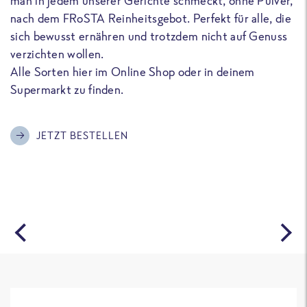
man in jedem unserer Gerichte schmeckt, ohne Pulver,
u
nach dem FRoSTA Reinheitsgebot. Perfekt für alle, die
F
sich bewusst ernähren und trotzdem nicht auf Genuss
a
verzichten wollen.
D
Alle Sorten hier im Online Shop oder in deinem
T
Supermarkt zu finden.
o
G
m
JETZT BESTELLEN
A