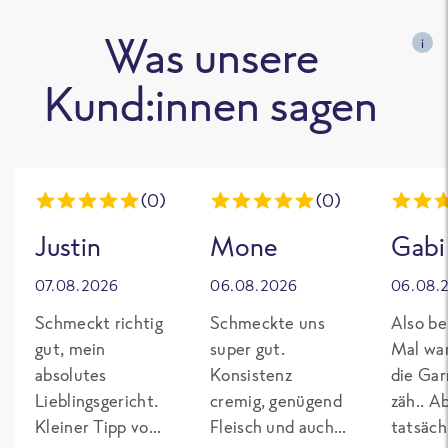
Was unsere
i
Kund:innen sagen
(0)
(0)
Justin
Mone
Gabi
07.08.2026
06.08.2026
06.08.
Schmeckt richtig
Schmeckte uns
Also be
gut, mein
super gut.
Mal wa
absolutes
Konsistenz
die Gar
Lieblingsgericht.
cremig, genügend
zäh.. A
Kleiner Tipp von
Fleisch und auch
tatsäch