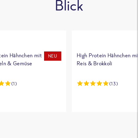
Blick
tein Hähnchen mit
High Protein Hähnchen mi
NEU
eln & Gemüse
Reis & Brokkoli
(1)
(13)