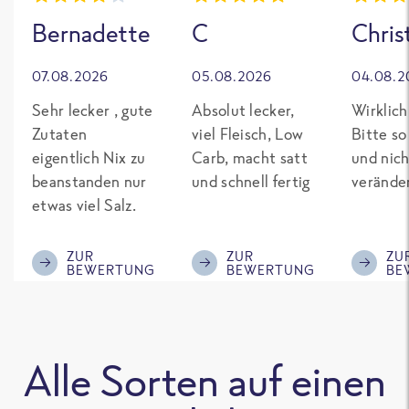
Bernadette
C
Chris
07.08.2026
05.08.2026
04.08.2
Sehr lecker , gute
Absolut lecker,
Wirklich
Zutaten
viel Fleisch, Low
Bitte so
eigentlich Nix zu
Carb, macht satt
und nich
beanstanden nur
und schnell fertig
verände
etwas viel Salz.
ZUR
ZUR
ZU
BEWERTUNG
BEWERTUNG
BE
Alle Sorten auf einen