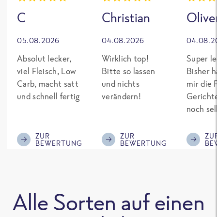
C
Christian
Olive
05.08.2026
04.08.2026
04.08.2
Absolut lecker,
Wirklich top!
Super le
viel Fleisch, Low
Bitte so lassen
Bisher h
Carb, macht satt
und nichts
mir die 
und schnell fertig
verändern!
Gericht
noch sel
gepimpt
Eiweiß. 
ZUR
ZUR
ZU
BEWERTUNG
BEWERTUNG
BE
was fert
nicht so
teuer wi
Mitbewe
Alle Sorten auf einen
Bitte be