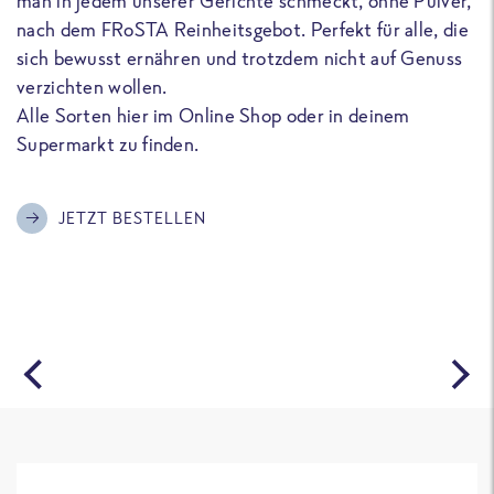
man in jedem unserer Gerichte schmeckt, ohne Pulver,
u
nach dem FRoSTA Reinheitsgebot. Perfekt für alle, die
F
sich bewusst ernähren und trotzdem nicht auf Genuss
a
verzichten wollen.
D
Alle Sorten hier im Online Shop oder in deinem
T
Supermarkt zu finden.
o
G
m
JETZT BESTELLEN
A