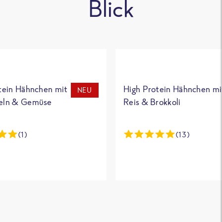
Blick
tein Hähnchen mit
High Protein Hähnchen mi
NEU
eln & Gemüse
Reis & Brokkoli
(1)
(13)