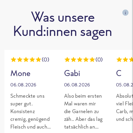
Was unsere
i
Kund:innen sagen
(0)
(0)
Mone
Gabi
C
06.08.2026
06.08.2026
05.08.
Schmeckte uns
Also beim ersten
Absolut
super gut.
Mal waren mir
viel Fl
Konsistenz
die Garnelen zu
Carb, m
cremig, genügend
zäh.. Aber das lag
und sch
Fleisch und auch
tatsächlich an