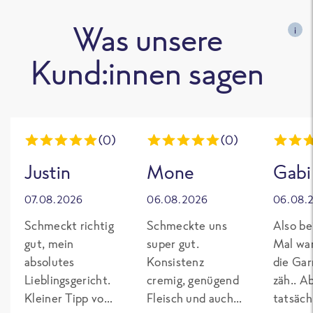
Was unsere
i
Kund:innen sagen
(0)
(0)
Justin
Mone
Gabi
07.08.2026
06.08.2026
06.08.
Schmeckt richtig
Schmeckte uns
Also be
gut, mein
super gut.
Mal wa
absolutes
Konsistenz
die Gar
Lieblingsgericht.
cremig, genügend
zäh.. A
Kleiner Tipp von
Fleisch und auch
tatsäch