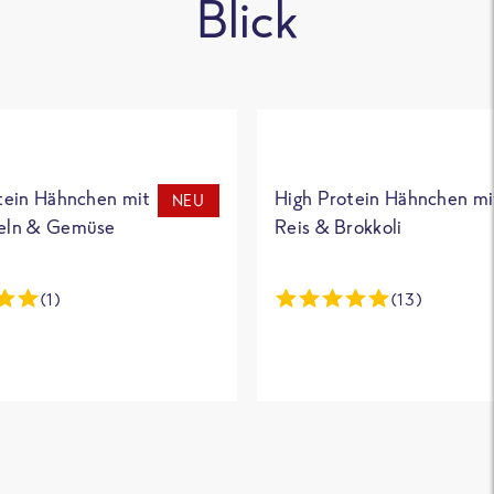
Blick
tein Hähnchen mit
High Protein Hähnchen mi
NEU
eln & Gemüse
Reis & Brokkoli
(1)
(13)