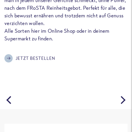
man in jedem unserer Gerichte schmeckt, ohne Pulver,
u
nach dem FRoSTA Reinheitsgebot. Perfekt für alle, die
F
sich bewusst ernähren und trotzdem nicht auf Genuss
a
verzichten wollen.
D
Alle Sorten hier im Online Shop oder in deinem
T
Supermarkt zu finden.
o
G
m
JETZT BESTELLEN
A