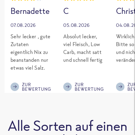
Bernadette
C
Chris
07.08.2026
05.08.2026
04.08.2
Sehr lecker , gute
Absolut lecker,
Wirklich
Zutaten
viel Fleisch, Low
Bitte so
eigentlich Nix zu
Carb, macht satt
und nich
beanstanden nur
und schnell fertig
verände
etwas viel Salz.
ZUR
ZUR
ZU
BEWERTUNG
BEWERTUNG
BE
Alle Sorten auf einen