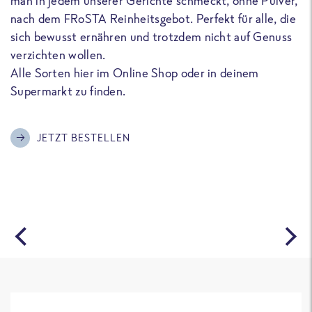
man in jedem unserer Gerichte schmeckt, ohne Pulver,
u
nach dem FRoSTA Reinheitsgebot. Perfekt für alle, die
F
sich bewusst ernähren und trotzdem nicht auf Genuss
a
verzichten wollen.
D
Alle Sorten hier im Online Shop oder in deinem
T
Supermarkt zu finden.
o
G
m
JETZT BESTELLEN
A