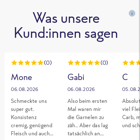
Was unsere
i
Kund:innen sagen
(0)
(0)
Mone
Gabi
C
06.08.2026
06.08.2026
05.08.
Schmeckte uns
Also beim ersten
Absolut
super gut.
Mal waren mir
viel Fl
Konsistenz
die Garnelen zu
Carb, m
cremig, genügend
zäh.. Aber das lag
und sch
Fleisch und auch
tatsächlich an