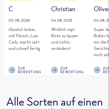
C
Christian
Olive
05.08.2026
04.08.2026
04.08.2
Absolut lecker,
Wirklich top!
Super le
viel Fleisch, Low
Bitte so lassen
Bisher h
Carb, macht satt
und nichts
mir die 
und schnell fertig
verändern!
Gericht
noch sel
gepimpt
Eiweiß. 
ZUR
ZUR
ZU
BEWERTUNG
BEWERTUNG
BE
was fert
nicht so
teuer wi
Mitbewe
Alle Sorten auf einen
Bitte be