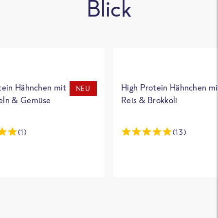
Blick
tein Hähnchen mit
High Protein Hähnchen mi
NEU
eln & Gemüse
Reis & Brokkoli
(1)
(13)