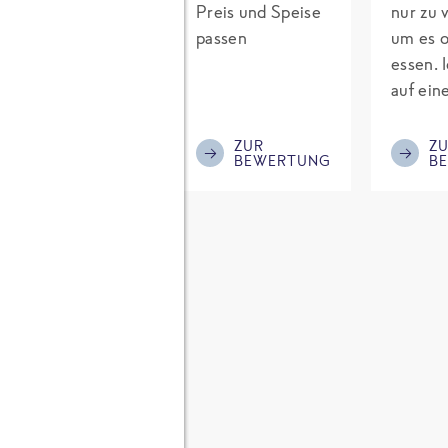
lecker, für mich
Preis und Speise
nur zu v
allerdings zu
passen
um es o
wenig Reis und
essen. 
zuviel Fleisch und
auf ein
zu wenig Reis, die
Tofu-Pf
Würzung könnte
Abwech
ZUR
ZUR
Z
BEWERTUNG
BEWERTUNG
B
mehr sein. Ich
Wem To
mische immer
schmec
noch etwas Reis
hat ihn
dazu und würze
gut zub
asiatisch nach.
gegesse
Tofu ist
ck