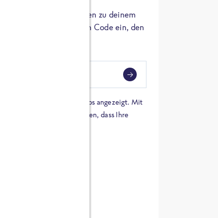
er die Herkunft der Zutaten zu deinem
 einfach den 8-stelligen Code ein, den
ndest.
i
eben
 einer Karte von Google Maps angezeigt. Mit
n Sie sich damit einverstanden, dass Ihre
 werden und dass Sie die
en haben.
E ZUTATEN