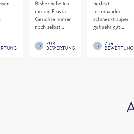
assen
Bisher habe ich
perfekt
mir die Frosta
miteinander
!
Gerichte immer
schmeckt super
noch selbst
gut sehr gut
gepimpt mit
gewürzt es passt
Eiweiß. Endlich
alles wird
ZUR
ZUR
ERTUNG
BEWERTUNG
BEWERTUNG
was fertiges und
aufjedenfall
nicht so brutal
nochmal bestellt
teuer wie die
Mitbewerber!
Bitte behalten!
A