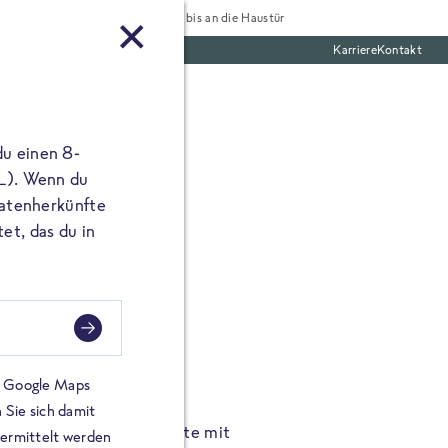
Tiefgekühlt bis an die Haustür
Karriere
Kontakt
te Boxen
du einen 8-
 L). Wenn du
utatenherkünfte
et, das du in
FROSTA À LA CARTE
n.
Hochgenus
tze.
Hause.
on Google Maps
 Sie sich damit
TA High Protein Gerichte mit
Unsere neuen FRoSTA à la
bermittelt werden