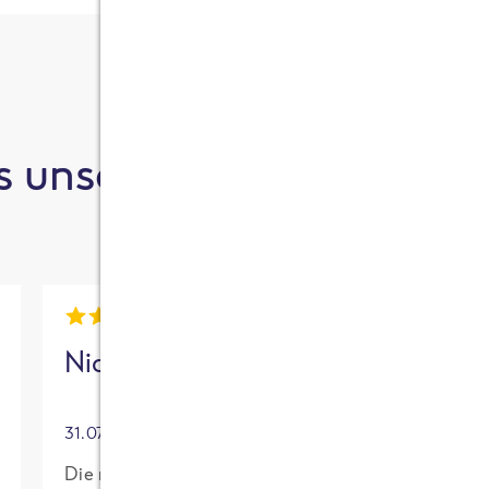
 unsere Kund:innen sa
Nick
Mia
31.07.2026
30.07.2026
Die neue High
Für mich mit