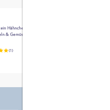
ja auf Sportler
ausgerichtet - die
brauchen etwas
mehr. Bei
normalem
tein Hähnchen mit
High Protein Hähnchen mi
NEU
Frühstück und
eln & Gemüse
Reis & Brokkoli
zwei Tüten aus
dieser Reihe
(1)
(13)
kommt man auf
circa 1700
Kalorien, das ist
etwas wenig.
Zutate