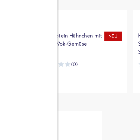
t
High Protein Hähnchen mit
NEU
NEU
Reis & Wok-Gemüse
(0)
ntracker