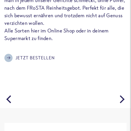
man in jedem unserer Gerichte schmeckt, ohne Pulver,
u
nach dem FRoSTA Reinheitsgebot. Perfekt für alle, die
F
sich bewusst ernähren und trotzdem nicht auf Genuss
a
verzichten wollen.
D
Alle Sorten hier im Online Shop oder in deinem
T
Supermarkt zu finden.
o
G
m
JETZT BESTELLEN
A