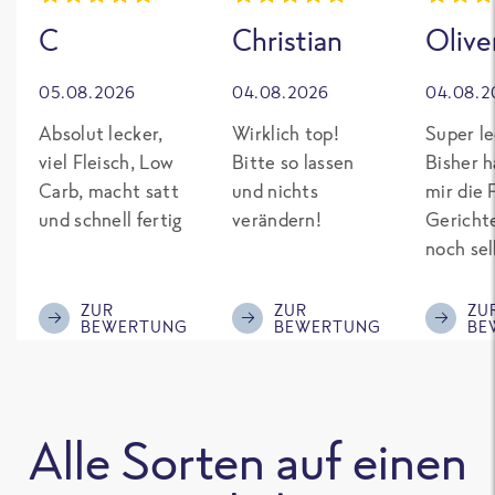
C
Christian
Olive
05.08.2026
04.08.2026
04.08.2
Absolut lecker,
Wirklich top!
Super le
viel Fleisch, Low
Bitte so lassen
Bisher h
Carb, macht satt
und nichts
mir die 
und schnell fertig
verändern!
Gericht
noch sel
gepimpt
Eiweiß. 
ZUR
ZUR
ZU
BEWERTUNG
BEWERTUNG
BE
was fert
nicht so
teuer wi
Mitbewe
Alle Sorten auf einen
Bitte be