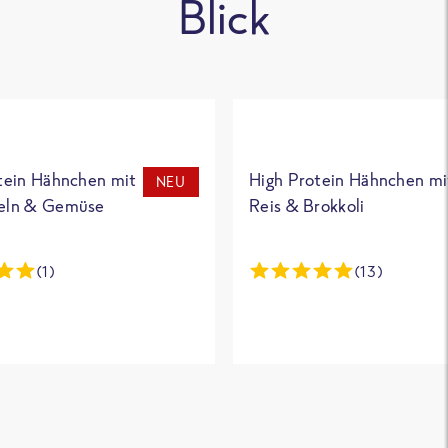
Blick
tein Hähnchen mit
High Protein Hähnchen mi
NEU
eln & Gemüse
Reis & Brokkoli
(1)
(13)