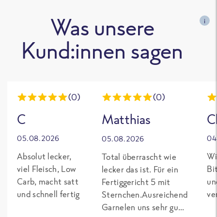
Was unsere
i
Kund:innen sagen
(0)
(0)
C
Matthias
C
05.08.2026
04
05.08.2026
Absolut lecker,
Wi
Total überrascht wie
viel Fleisch, Low
Bi
lecker das ist. Für ein
Carb, macht satt
un
Fertiggericht 5 mit
und schnell fertig
ve
Sternchen.Ausreichend
Garnelen uns sehr gut