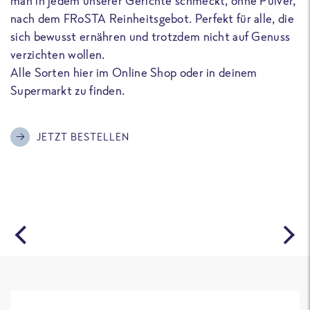
man in jedem unserer Gerichte schmeckt, ohne Pulver,
u
nach dem FRoSTA Reinheitsgebot. Perfekt für alle, die
F
sich bewusst ernähren und trotzdem nicht auf Genuss
a
verzichten wollen.
D
Alle Sorten hier im Online Shop oder in deinem
T
Supermarkt zu finden.
o
G
m
JETZT BESTELLEN
A