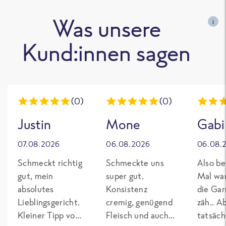
Was unsere
i
Kund:innen sagen
(0)
(0)
Justin
Mone
Gabi
07.08.2026
06.08.2026
06.08.
Schmeckt richtig
Schmeckte uns
Also be
gut, mein
super gut.
Mal wa
absolutes
Konsistenz
die Gar
Lieblingsgericht.
cremig, genügend
zäh.. A
Kleiner Tipp von
Fleisch und auch
tatsäch