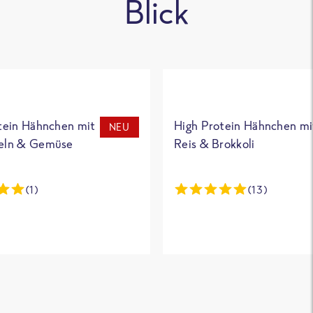
Blick
tein Hähnchen mit
High Protein Hähnchen mi
NEU
eln & Gemüse
Reis & Brokkoli
(1)
(13)