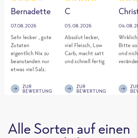
Bernadette
C
Chris
07.08.2026
05.08.2026
04.08.2
Sehr lecker , gute
Absolut lecker,
Wirklich
Zutaten
viel Fleisch, Low
Bitte so
eigentlich Nix zu
Carb, macht satt
und nich
beanstanden nur
und schnell fertig
verände
etwas viel Salz.
ZUR
ZUR
ZU
BEWERTUNG
BEWERTUNG
BE
Alle Sorten auf einen