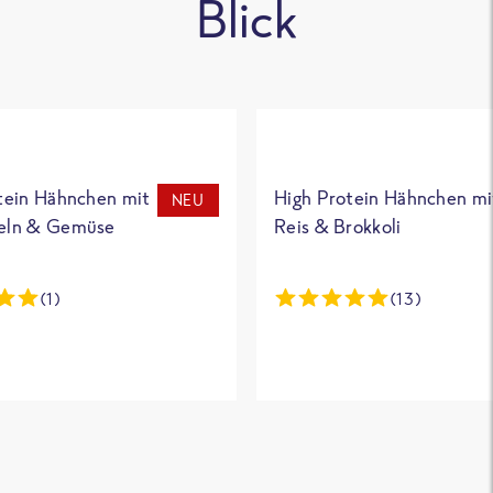
Blick
tein Hähnchen mit
High Protein Hähnchen mi
NEU
eln & Gemüse
Reis & Brokkoli
(1)
(13)