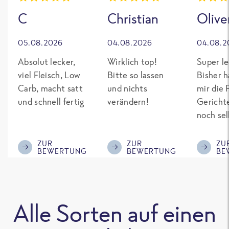
C
Christian
Olive
05.08.2026
04.08.2026
04.08.2
Absolut lecker,
Wirklich top!
Super le
viel Fleisch, Low
Bitte so lassen
Bisher h
Carb, macht satt
und nichts
mir die 
und schnell fertig
verändern!
Gericht
noch sel
gepimpt
Eiweiß. 
ZUR
ZUR
ZU
BEWERTUNG
BEWERTUNG
BE
was fert
nicht so
teuer wi
Mitbewe
Alle Sorten auf einen
Bitte be