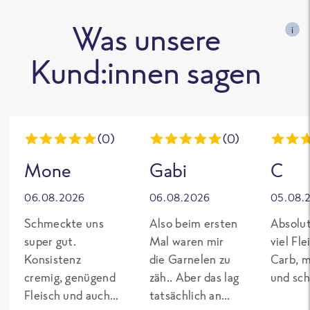
Was unsere
i
Kund:innen sagen
(0)
(0)
Mone
Gabi
C
06.08.2026
06.08.2026
05.08.
Schmeckte uns
Also beim ersten
Absolut
super gut.
Mal waren mir
viel Fl
Konsistenz
die Garnelen zu
Carb, m
cremig, genügend
zäh.. Aber das lag
und sch
Fleisch und auch
tatsächlich an