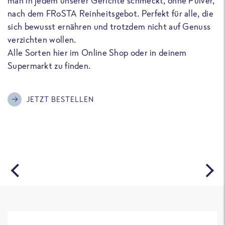
man in jedem unserer Gerichte schmeckt, ohne Pulver,
u
nach dem FRoSTA Reinheitsgebot. Perfekt für alle, die
F
sich bewusst ernähren und trotzdem nicht auf Genuss
a
verzichten wollen.
D
Alle Sorten hier im Online Shop oder in deinem
T
Supermarkt zu finden.
o
G
m
JETZT BESTELLEN
A