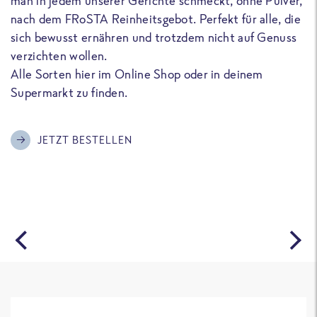
man in jedem unserer Gerichte schmeckt, ohne Pulver,
u
nach dem FRoSTA Reinheitsgebot. Perfekt für alle, die
F
sich bewusst ernähren und trotzdem nicht auf Genuss
a
verzichten wollen.
D
Alle Sorten hier im Online Shop oder in deinem
T
Supermarkt zu finden.
o
G
m
JETZT BESTELLEN
A