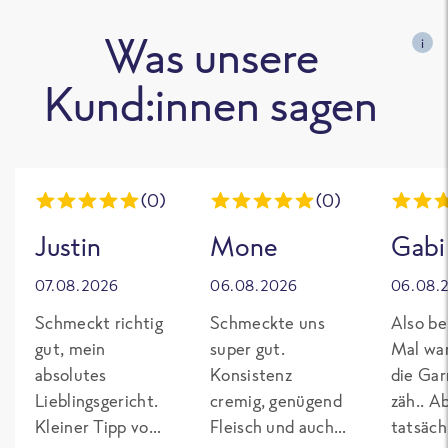
Was unsere
i
Kund:innen sagen
(0)
(0)
Justin
Mone
Gabi
07.08.2026
06.08.2026
06.08.
Schmeckt richtig
Schmeckte uns
Also be
gut, mein
super gut.
Mal wa
absolutes
Konsistenz
die Gar
Lieblingsgericht.
cremig, genügend
zäh.. A
Kleiner Tipp von
Fleisch und auch
tatsäch