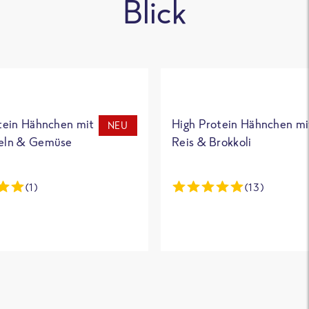
Blick
tein Hähnchen mit
High Protein Hähnchen mi
NEU
eln & Gemüse
Reis & Brokkoli
(1)
(13)