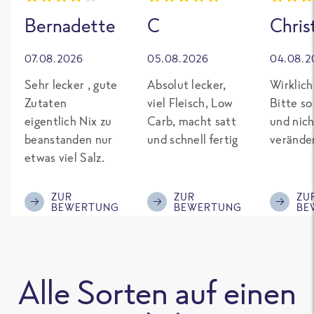
Bernadette
C
Chris
07.08.2026
05.08.2026
04.08.2
Sehr lecker , gute
Absolut lecker,
Wirklich
Zutaten
viel Fleisch, Low
Bitte so
eigentlich Nix zu
Carb, macht satt
und nich
beanstanden nur
und schnell fertig
verände
etwas viel Salz.
ZUR
ZUR
ZU
BEWERTUNG
BEWERTUNG
BE
Alle Sorten auf einen