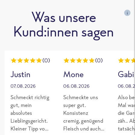
Was unsere
i
Kund:innen sagen
(0)
(0)
Justin
Mone
Gabi
07.08.2026
06.08.2026
06.08.
Schmeckt richtig
Schmeckte uns
Also be
gut, mein
super gut.
Mal wa
absolutes
Konsistenz
die Gar
Lieblingsgericht.
cremig, genügend
zäh.. A
Kleiner Tipp von
Fleisch und auch
tatsäch