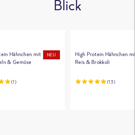
Blick
tein Hähnchen mit
High Protein Hähnchen mi
NEU
eln & Gemüse
Reis & Brokkoli
(1)
(13)