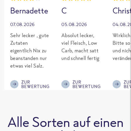
Bernadette
C
Chris
07.08.2026
05.08.2026
04.08.2
Sehr lecker , gute
Absolut lecker,
Wirklich
Zutaten
viel Fleisch, Low
Bitte so
eigentlich Nix zu
Carb, macht satt
und nich
beanstanden nur
und schnell fertig
verände
etwas viel Salz.
ZUR
ZUR
ZU
BEWERTUNG
BEWERTUNG
BE
Alle Sorten auf einen