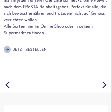
man in jedem unserer Gerichte schmeckt, ohne Pulver,
u
nach dem FRoSTA Reinheitsgebot. Perfekt für alle, die
F
sich bewusst ernähren und trotzdem nicht auf Genuss
a
verzichten wollen.
D
Alle Sorten hier im Online Shop oder in deinem
T
Supermarkt zu finden.
o
G
m
JETZT BESTELLEN
A