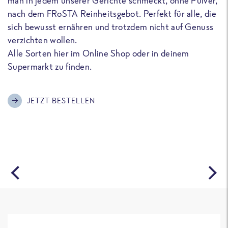
man in jedem unserer Gerichte schmeckt, ohne Pulver,
u
nach dem FRoSTA Reinheitsgebot. Perfekt für alle, die
F
sich bewusst ernähren und trotzdem nicht auf Genuss
a
verzichten wollen.
D
Alle Sorten hier im Online Shop oder in deinem
T
Supermarkt zu finden.
o
G
m
JETZT BESTELLEN
A