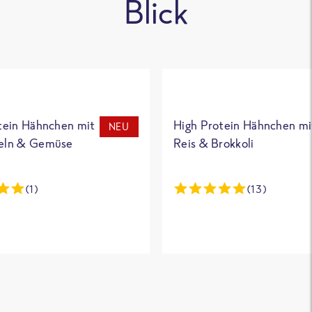
Blick
tein Hähnchen mit
High Protein Hähnchen mi
NEU
eln & Gemüse
Reis & Brokkoli
(1)
(13)