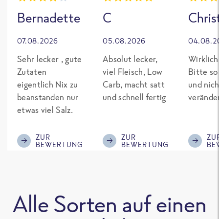
Bernadette
C
Chris
07.08.2026
05.08.2026
04.08.2
Sehr lecker , gute
Absolut lecker,
Wirklich
Zutaten
viel Fleisch, Low
Bitte so
eigentlich Nix zu
Carb, macht satt
und nich
beanstanden nur
und schnell fertig
verände
etwas viel Salz.
ZUR
ZUR
ZU
BEWERTUNG
BEWERTUNG
BE
Alle Sorten auf einen