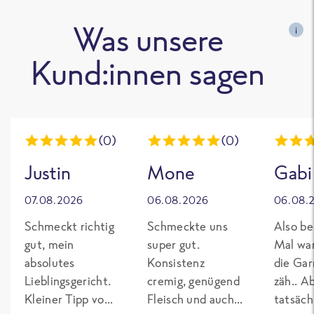
Was unsere
i
Kund:innen sagen
(0)
(0)
Justin
Mone
Gabi
07.08.2026
06.08.2026
06.08.
Schmeckt richtig
Schmeckte uns
Also be
gut, mein
super gut.
Mal wa
absolutes
Konsistenz
die Gar
Lieblingsgericht.
cremig, genügend
zäh.. A
Kleiner Tipp von
Fleisch und auch
tatsäch