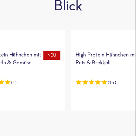
Blick
tein Hähnchen mit
High Protein Hähnchen mi
NEU
eln & Gemüse
Reis & Brokkoli
(1)
(13)