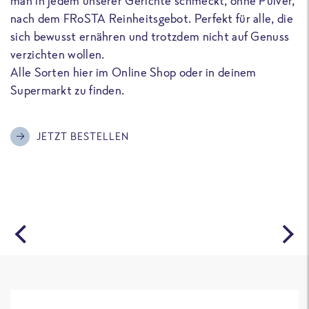
man in jedem unserer Gerichte schmeckt, ohne Pulver,
u
nach dem FRoSTA Reinheitsgebot. Perfekt für alle, die
F
sich bewusst ernähren und trotzdem nicht auf Genuss
a
verzichten wollen.
D
Alle Sorten hier im Online Shop oder in deinem
T
Supermarkt zu finden.
o
G
m
JETZT BESTELLEN
A