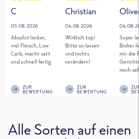
C
Christian
Olive
05.08.2026
04.08.2026
04.08.2
Absolut lecker,
Wirklich top!
Super le
viel Fleisch, Low
Bitte so lassen
Bisher h
Carb, macht satt
und nichts
mir die 
und schnell fertig
verändern!
Gericht
noch sel
gepimpt
Eiweiß. 
ZUR
ZUR
ZU
BEWERTUNG
BEWERTUNG
BE
was fert
nicht so
teuer wi
Mitbewe
Alle Sorten auf einen
Bitte be