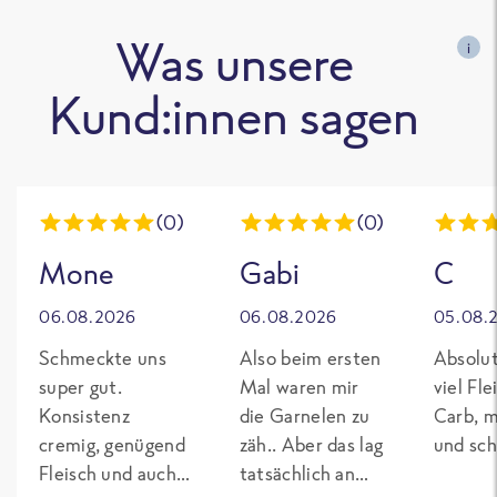
Was unsere
i
Kund:innen sagen
(0)
(0)
Mone
Gabi
C
06.08.2026
06.08.2026
05.08.
Schmeckte uns
Also beim ersten
Absolut
super gut.
Mal waren mir
viel Fl
Konsistenz
die Garnelen zu
Carb, m
cremig, genügend
zäh.. Aber das lag
und sch
Fleisch und auch
tatsächlich an