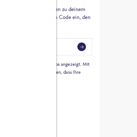
er die Herkunft der Zutaten zu deinem
 einfach den 8-stelligen Code ein, den
ndest.
i
eben
 einer Karte von Google Maps angezeigt. Mit
n Sie sich damit einverstanden, dass Ihre
 werden und dass Sie die
en haben.
E ZUTATEN