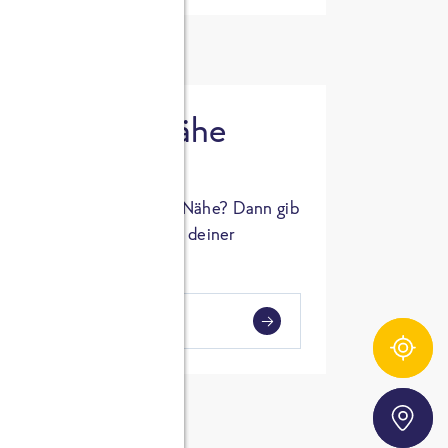
 in deiner Nähe
oSTA Produkt in deiner Nähe? Dann gib
hl ein und Supermärkte in deiner
gezeigt.
i
en
Zutatentracker
Storefinder