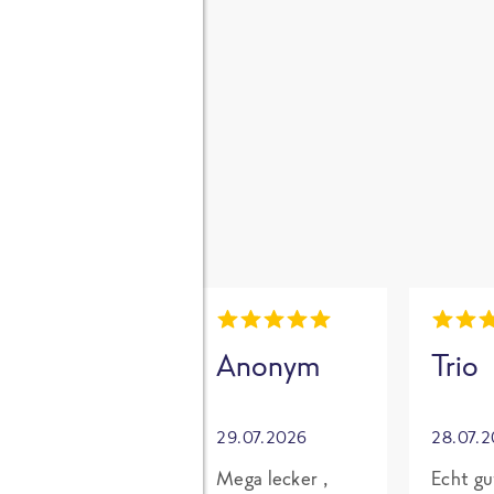
gen
i
Mia
Anonym
Trio
30.07.2026
29.07.2026
28.07.
Grundsätzlich
Mega lecker ,
Echt gu