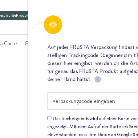
eschichte
Produktfriedhof
la Carte
Gerichte
Fisch
Gemüse
Kräuter
Belieb
Auf jeder FRoSTA Verpackung findest 
stelligen Trackingcode (beginnend mit
diesen hier eingibst, werden dir die Z
für genau das FRoSTA Produkt aufgelist
deiner Hand hältst.
i
FROSTA HIGH PROTEIN
Viel Protei
Verpackungscode eingeben
Keine Zusä
Das Suchergebnis wird auf einer Karte v
angezeigt. Mit dem Aufruf der Karte erklären
Entdecke unsere neuen FRoS
einverstanden, dass Ihre Daten an Google ü