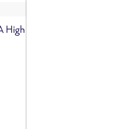
A High
Sicher dir je
Ab sofort gibts die Box z
10%.
Jetzt bestellen