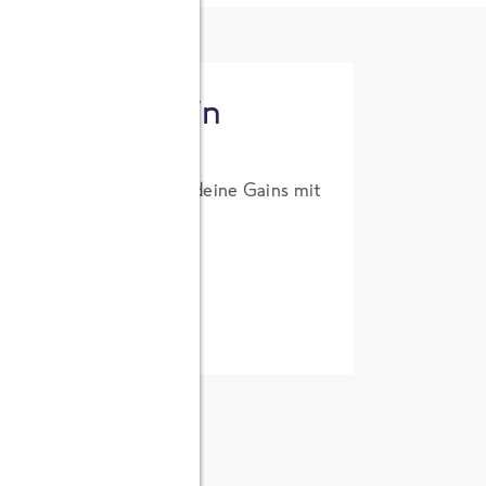
tzt High Protein
um Probierpreis. Hol dir deine Gains mit