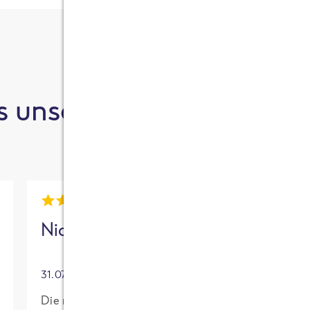
 unsere Kund:innen sa
Nick
Mia
31.07.2026
30.07.2026
Die neue High
Für mich mit