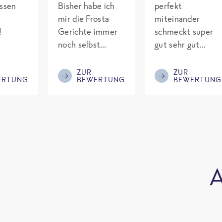
assen
Bisher habe ich
perfekt
mir die Frosta
miteinander
!
Gerichte immer
schmeckt super
noch selbst
gut sehr gut
gepimpt mit
gewürzt es passt
Eiweiß. Endlich
alles wird
ZUR
ZUR
ERTUNG
BEWERTUNG
BEWERTUNG
was fertiges und
aufjedenfall
nicht so brutal
nochmal bestellt
teuer wie die
Mitbewerber!
Bitte behalten!
A