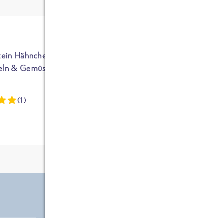
ja auf Sportler
ausgerichtet - die
brauchen etwas
mehr. Bei
normalem
tein Hähnchen mit
High Protein Hähnchen mi
NEU
Frühstück und
eln & Gemüse
Reis & Brokkoli
zwei Tüten aus
dieser Reihe
(1)
(13)
kommt man auf
circa 1700
Kalorien, das ist
etwas wenig.
Zutate