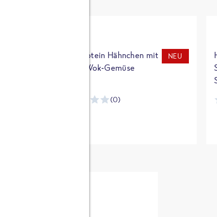
t
High Protein Hähnchen mit
NEU
NEU
Reis & Wok-Gemüse
(0)
ntracker