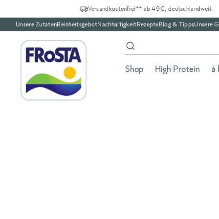
Versandkostenfrei** ab 49€, deutschlandweit
Unsere Zutaten
Reinheitsgebot
Nachhaltigkeit
Rezepte
Blog & Tipps
Unsere G
Shop
High Protein
à 