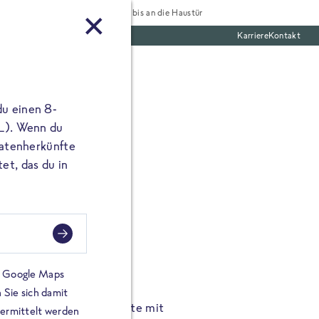
Tiefgekühlt bis an die Haustür
Karriere
Kontakt
te Boxen
du einen 8-
 L). Wenn du
utatenherkünfte
et, das du in
FROSTA À LA CARTE
n.
Hochgenus
tze.
Hause.
on Google Maps
 Sie sich damit
TA High Protein Gerichte mit
Unsere neuen FRoSTA à la
bermittelt werden