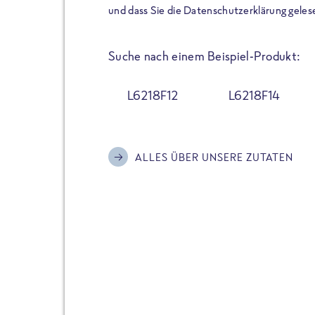
der Extraportion Eiweiß: Bis
und dass Sie die Datenschutzerklärung geles
Zubereitung. Hochwertige Zu
Gerichte schmeckt, ohne P
Suche nach einem Beispiel-Produkt:
Reinheitsgebot. Perfekt für 
und trotzdem nicht auf Genu
L6218F12
L6218F14
Alle Sorten hier im Online 
zu finden.
ALLES ÜBER UNSERE ZUTATEN
JETZT BESTELLEN