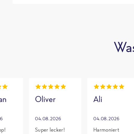
Was
an
Oliver
Ali
26
04.08.2026
04.08.2026
op!
Super lecker!
Harmoniert