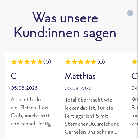
Was unsere
i
Kund:innen sagen
(0)
(0)
C
Matthias
C
05.08.2026
04
05.08.2026
Absolut lecker,
Wi
Total überrascht wie
viel Fleisch, Low
Bi
lecker das ist. Für ein
Carb, macht satt
un
Fertiggericht 5 mit
und schnell fertig
ve
Sternchen.Ausreichend
Garnelen uns sehr gut