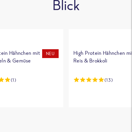
Blick
tein Hähnchen mit
High Protein Hähnchen mi
NEU
eln & Gemüse
Reis & Brokkoli
(1)
(13)