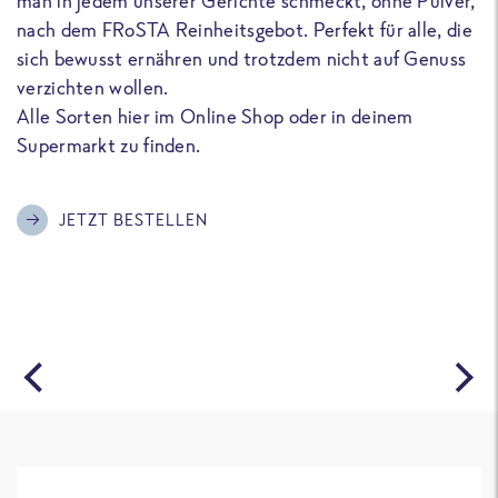
man in jedem unserer Gerichte schmeckt, ohne Pulver,
u
nach dem FRoSTA Reinheitsgebot. Perfekt für alle, die
F
sich bewusst ernähren und trotzdem nicht auf Genuss
a
verzichten wollen.
D
Alle Sorten hier im Online Shop oder in deinem
T
Supermarkt zu finden.
o
G
m
JETZT BESTELLEN
A