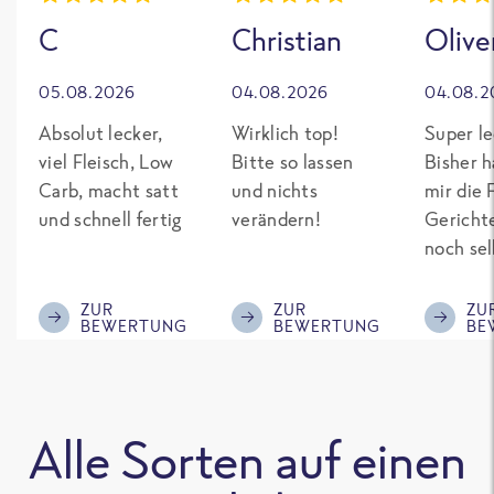
C
Christian
Olive
05.08.2026
04.08.2026
04.08.2
Absolut lecker,
Wirklich top!
Super le
viel Fleisch, Low
Bitte so lassen
Bisher h
Carb, macht satt
und nichts
mir die 
und schnell fertig
verändern!
Gericht
noch sel
gepimpt
Eiweiß. 
ZUR
ZUR
ZU
BEWERTUNG
BEWERTUNG
BE
was fert
nicht so
teuer wi
Mitbewe
Alle Sorten auf einen
Bitte be