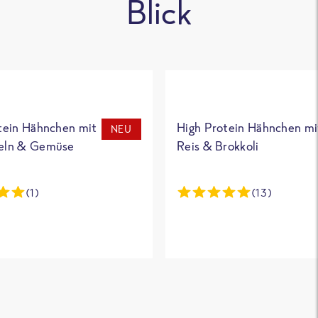
Blick
tein Hähnchen mit
High Protein Hähnchen mi
NEU
eln & Gemüse
Reis & Brokkoli
(1)
(13)