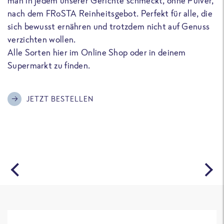
man in jedem unserer Gerichte schmeckt, ohne Pulver,
u
nach dem FRoSTA Reinheitsgebot. Perfekt für alle, die
F
sich bewusst ernähren und trotzdem nicht auf Genuss
a
verzichten wollen.
D
Alle Sorten hier im Online Shop oder in deinem
T
Supermarkt zu finden.
o
G
m
JETZT BESTELLEN
A