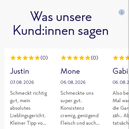
Was unsere
i
Kund:innen sagen
(0)
(0)
Justin
Mone
Gabi
07.08.2026
06.08.2026
06.08.
Schmeckt richtig
Schmeckte uns
Also be
gut, mein
super gut.
Mal wa
absolutes
Konsistenz
die Gar
Lieblingsgericht.
cremig, genügend
zäh.. A
Kleiner Tipp von
Fleisch und auch
tatsäch