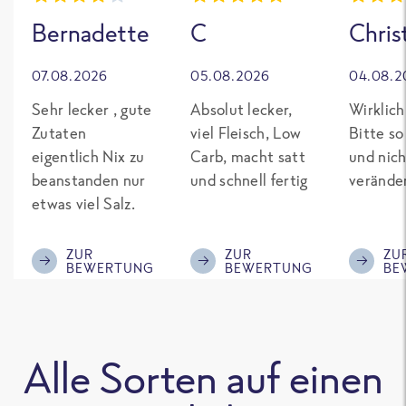
Bernadette
C
Chris
07.08.2026
05.08.2026
04.08.2
Sehr lecker , gute
Absolut lecker,
Wirklich
Zutaten
viel Fleisch, Low
Bitte so
eigentlich Nix zu
Carb, macht satt
und nich
beanstanden nur
und schnell fertig
verände
etwas viel Salz.
ZUR
ZUR
ZU
BEWERTUNG
BEWERTUNG
BE
Alle Sorten auf einen