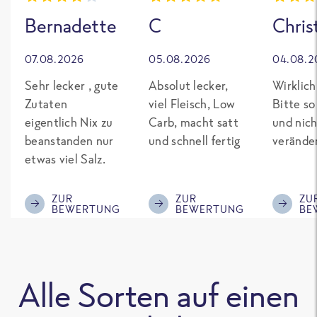
Bernadette
C
Chris
07.08.2026
05.08.2026
04.08.2
Sehr lecker , gute
Absolut lecker,
Wirklich
Zutaten
viel Fleisch, Low
Bitte so
eigentlich Nix zu
Carb, macht satt
und nich
beanstanden nur
und schnell fertig
verände
etwas viel Salz.
ZUR
ZUR
ZU
BEWERTUNG
BEWERTUNG
BE
Alle Sorten auf einen