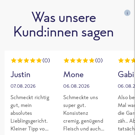
Was unsere
i
Kund:innen sagen
(0)
(0)
Justin
Mone
Gabi
07.08.2026
06.08.2026
06.08.
Schmeckt richtig
Schmeckte uns
Also be
gut, mein
super gut.
Mal wa
absolutes
Konsistenz
die Gar
Lieblingsgericht.
cremig, genügend
zäh.. A
Kleiner Tipp von
Fleisch und auch
tatsäch