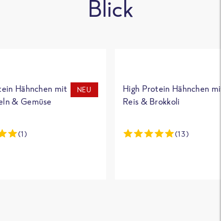
Blick
tein Hähnchen mit
High Protein Hähnchen mi
NEU
eln & Gemüse
Reis & Brokkoli
(1)
(13)