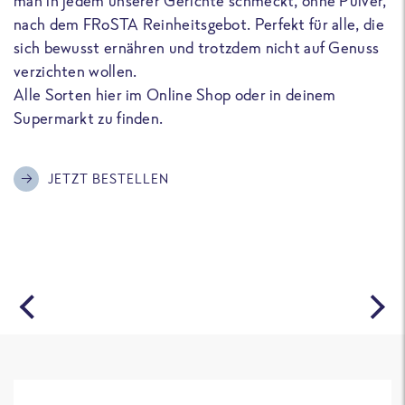
man in jedem unserer Gerichte schmeckt, ohne Pulver,
u
nach dem FRoSTA Reinheitsgebot. Perfekt für alle, die
F
sich bewusst ernähren und trotzdem nicht auf Genuss
a
verzichten wollen.
D
Alle Sorten hier im Online Shop oder in deinem
T
Supermarkt zu finden.
o
G
m
JETZT BESTELLEN
A