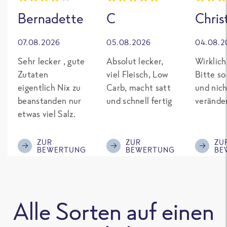
Bernadette
C
Chris
07.08.2026
05.08.2026
04.08.2
Sehr lecker , gute
Absolut lecker,
Wirklich
Zutaten
viel Fleisch, Low
Bitte so
eigentlich Nix zu
Carb, macht satt
und nich
beanstanden nur
und schnell fertig
verände
etwas viel Salz.
ZUR
ZUR
ZU
BEWERTUNG
BEWERTUNG
BE
Alle Sorten auf einen