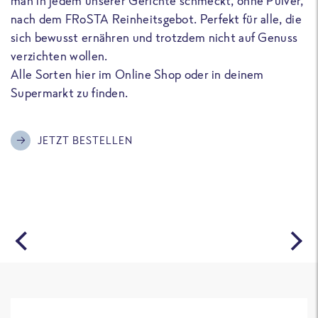
man in jedem unserer Gerichte schmeckt, ohne Pulver,
u
nach dem FRoSTA Reinheitsgebot. Perfekt für alle, die
F
sich bewusst ernähren und trotzdem nicht auf Genuss
a
verzichten wollen.
D
Alle Sorten hier im Online Shop oder in deinem
T
Supermarkt zu finden.
o
G
m
JETZT BESTELLEN
A