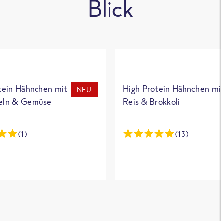
Blick
tein Hähnchen mit
High Protein Hähnchen mi
NEU
eln & Gemüse
Reis & Brokkoli
(1)
(13)