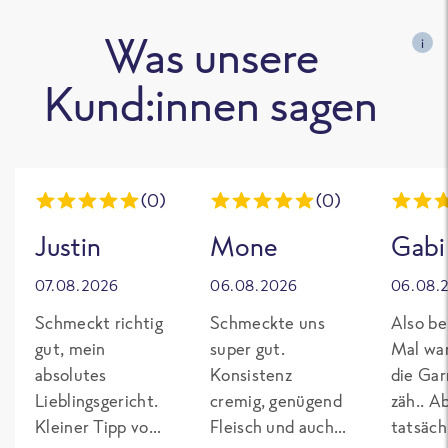
Was unsere
i
Kund:innen sagen
(0)
(0)
Justin
Mone
Gabi
07.08.2026
06.08.2026
06.08.
Schmeckt richtig
Schmeckte uns
Also be
gut, mein
super gut.
Mal wa
absolutes
Konsistenz
die Gar
Lieblingsgericht.
cremig, genügend
zäh.. A
Kleiner Tipp von
Fleisch und auch
tatsäch