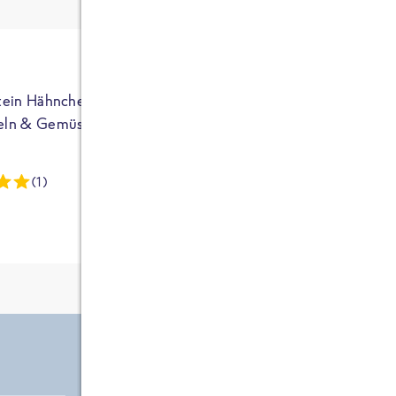
ja auf Sportler
ausgerichtet - die
brauchen etwas
mehr. Bei
normalem
tein Hähnchen mit
High Protein Hähnchen mi
NEU
Frühstück und
eln & Gemüse
Reis & Brokkoli
zwei Tüten aus
dieser Reihe
(1)
(13)
kommt man auf
circa 1700
Kalorien, das ist
etwas wenig.
Zutate