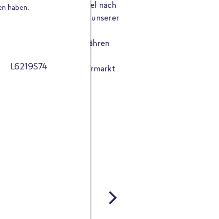
 zu 67 g Protein pro Beutel nach
besonderen Genuss in dein
en haben.
taten, die man in jedem unserer
ausgewählte Zutaten in f
ulver, nach dem FRoSTA
das alles 100% frei von Z
alle, die sich bewusst ernähren
Reinheitsgebot. Schnell z
ss verzichten wollen.
Geschmack.
L6219S74
Shop oder in deinem Supermarkt
Dein Restaurant-Moment g
fruchtig-cremig, herzhaft-w
Schärfe - die 5 neuen Past
Genuss, der Lust auf mehr
Ab sofort im Supermarkt &
JETZT BESTELLEN