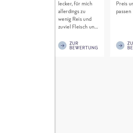
großem Abstand
lecker, für mich
Preis u
das beste Gericht
allerdings zu
passen
der "Neuen", die
wenig Reis und
Kokosmilch
zuviel Fleisch und
macht es
zu wenig Reis, die
exotisch und die
Würzung könnte
ZUR
ZUR
Z
BEWERTUNG
BEWERTUNG
B
extra
mehr sein. Ich
Milchbeigabe das
mische immer
Fleisch schön
noch etwas Reis
zart. Es könnte
dazu und würze
auch hier etwas
asiatisch nach.
mehr Reis dabei
sein, ergänze ich
ck
dann selbst.