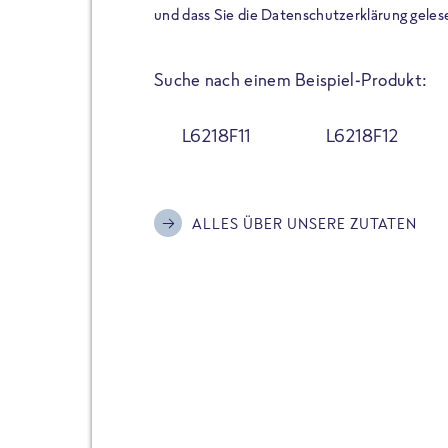
der Extraportion Eiweiß: Bis
und dass Sie die Datenschutzerklärung geles
Zubereitung. Hochwertige Zu
Gerichte schmeckt, ohne P
Suche nach einem Beispiel-Produkt:
Reinheitsgebot. Perfekt für 
und trotzdem nicht auf Genu
L6218F11
L6218F12
Alle Sorten hier im Online 
zu finden.
ALLES ÜBER UNSERE ZUTATEN
JETZT BESTELLEN