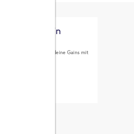
tzt High Protein
um Probierpreis. Hol dir deine Gains mit