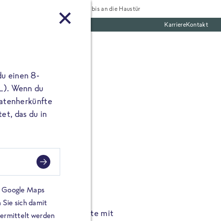
Tiefgekühlt bis an die Haustür
Karriere
Kontakt
te Boxen
du einen 8-
 L). Wenn du
utatenherkünfte
et, das du in
FROSTA À LA CARTE
n.
Hochgenus
tze.
Hause.
on Google Maps
 Sie sich damit
TA High Protein Gerichte mit
Unsere neuen FRoSTA à la
bermittelt werden