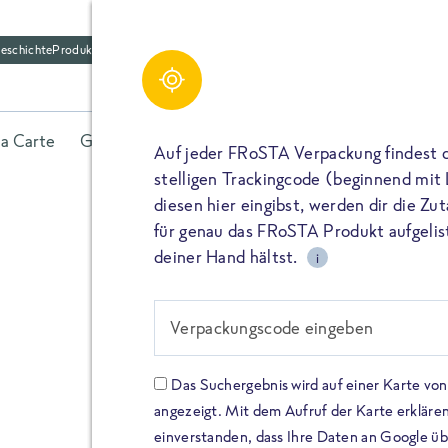
eschichte
Produktfriedhof
la Carte
Gerichte
Fisch
Gemüse
Kräuter
Belieb
Auf jeder FRoSTA Verpackung findest 
stelligen Trackingcode (beginnend mit
diesen hier eingibst, werden dir die Z
für genau das FRoSTA Produkt aufgelist
deiner Hand hältst.
i
FROSTA HIGH PROTEIN
Viel Protei
Verpackungscode eingeben
Keine Zusä
Das Suchergebnis wird auf einer Karte v
angezeigt. Mit dem Aufruf der Karte erklären
Entdecke unsere neuen FRoS
einverstanden, dass Ihre Daten an Google ü