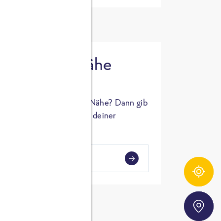
 in deiner Nähe
oSTA Produkt in deiner Nähe? Dann gib
hl ein und Supermärkte in deiner
gezeigt.
i
en
Zutatentracker
Storefinder