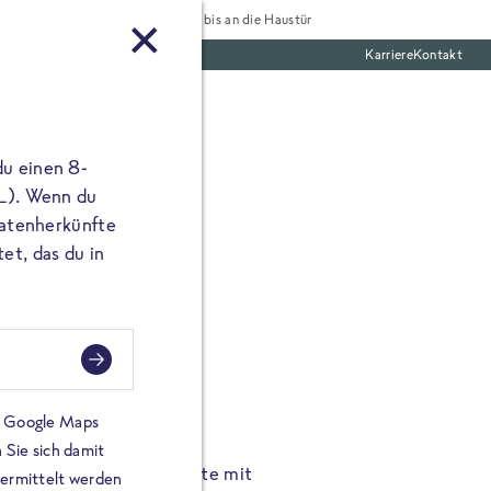
Tiefgekühlt bis an die Haustür
Karriere
Kontakt
te Boxen
du einen 8-
 L). Wenn du
utatenherkünfte
et, das du in
FROSTA À LA CARTE
n.
Hochgenus
tze.
Hause.
on Google Maps
 Sie sich damit
TA High Protein Gerichte mit
Unsere neuen FRoSTA à la
bermittelt werden