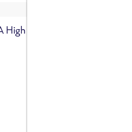
A High
Sicher dir je
Ab sofort gibts die Box z
10%.
Jetzt bestellen