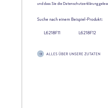
der Extraportion Eiweiß: Bis
und dass Sie die Datenschutzerklärung geles
Zubereitung. Hochwertige Zu
Gerichte schmeckt, ohne P
Suche nach einem Beispiel-Produkt:
Reinheitsgebot. Perfekt für 
und trotzdem nicht auf Genu
L6218F11
L6218F12
Alle Sorten hier im Online 
zu finden.
ALLES ÜBER UNSERE ZUTATEN
JETZT BESTELLEN