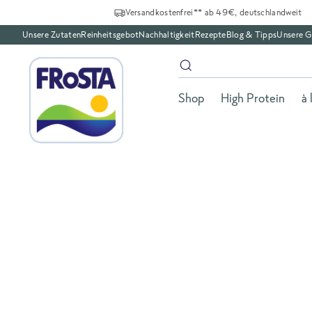
Versandkostenfrei** ab 49€, deutschlandweit
Unsere Zutaten
Reinheitsgebot
Nachhaltigkeit
Rezepte
Blog & Tipps
Unsere G
Shop
High Protein
à 