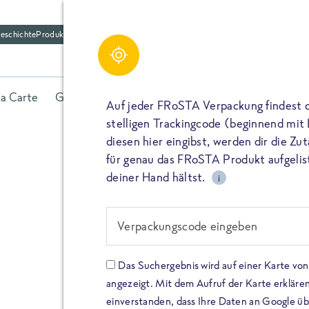
eschichte
Produktfriedhof
la Carte
Gerichte
Fisch
Gemüse
Kräuter
Belieb
Auf jeder FRoSTA Verpackung findest 
stelligen Trackingcode (beginnend mit
diesen hier eingibst, werden dir die Z
für genau das FRoSTA Produkt aufgelist
deiner Hand hältst.
i
FROSTA HIGH PROTEIN
Viel Protei
Verpackungscode eingeben
Keine Zusä
Das Suchergebnis wird auf einer Karte v
angezeigt. Mit dem Aufruf der Karte erklären
Entdecke unsere neuen FRoS
einverstanden, dass Ihre Daten an Google ü