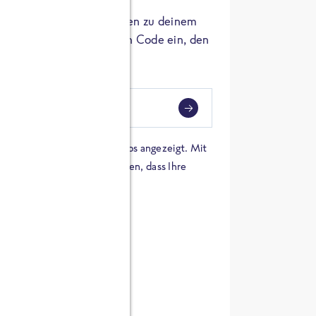
er die Herkunft der Zutaten zu deinem
 einfach den 8-stelligen Code ein, den
ndest.
i
eben
 einer Karte von Google Maps angezeigt. Mit
n Sie sich damit einverstanden, dass Ihre
 werden und dass Sie die
en haben.
E ZUTATEN