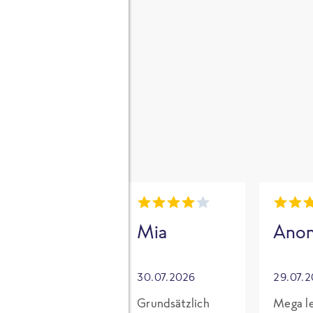
gen
i
Mia
Mia
Ano
30.07.2026
30.07.2026
29.07.
Für mich mit
Grundsätzlich
Mega le