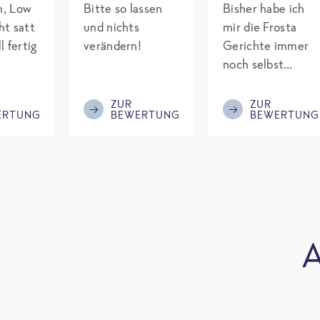
ch, Low
Bitte so lassen
Bisher habe ich
ht satt
und nichts
mir die Frosta
l fertig
verändern!
Gerichte immer
noch selbst
gepimpt mit
Eiweiß. Endlich
ZUR
ZUR
ERTUNG
BEWERTUNG
BEWERTUNG
was fertiges und
nicht so brutal
teuer wie die
Mitbewerber!
Bitte behalten!
A