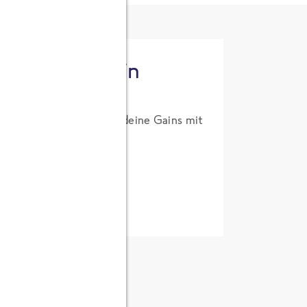
tzt High Protein
um Probierpreis. Hol dir deine Gains mit