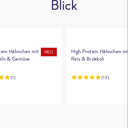
Blick
tein Hähnchen mit
High Protein Hähnchen mi
NEU
eln & Gemüse
Reis & Brokkoli
(1)
(13)