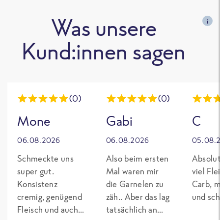
Was unsere
i
Kund:innen sagen
(0)
(0)
Mone
Gabi
C
06.08.2026
06.08.2026
05.08.
Schmeckte uns
Also beim ersten
Absolut
super gut.
Mal waren mir
viel Fl
Konsistenz
die Garnelen zu
Carb, m
cremig, genügend
zäh.. Aber das lag
und sch
Fleisch und auch
tatsächlich an