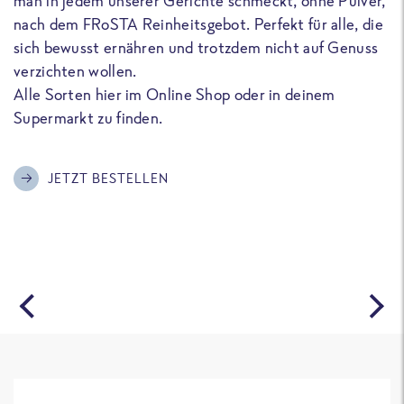
man in jedem unserer Gerichte schmeckt, ohne Pulver,
u
nach dem FRoSTA Reinheitsgebot. Perfekt für alle, die
F
sich bewusst ernähren und trotzdem nicht auf Genuss
a
verzichten wollen.
D
Alle Sorten hier im Online Shop oder in deinem
T
Supermarkt zu finden.
o
G
m
JETZT BESTELLEN
A