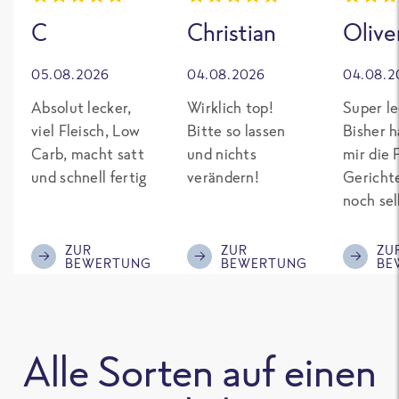
C
Christian
Olive
05.08.2026
04.08.2026
04.08.2
Absolut lecker,
Wirklich top!
Super le
viel Fleisch, Low
Bitte so lassen
Bisher h
Carb, macht satt
und nichts
mir die 
und schnell fertig
verändern!
Gericht
noch sel
gepimpt
Eiweiß. 
ZUR
ZUR
ZU
BEWERTUNG
BEWERTUNG
BE
was fert
nicht so
teuer wi
Mitbewe
Alle Sorten auf einen
Bitte be